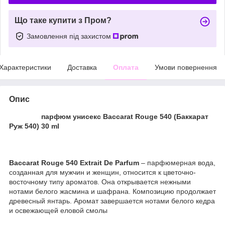
Що таке купити з Пром?
Замовлення під захистом
Характеристики
Доставка
Оплата
Умови повернення
Опис
парфюм унисекс Baccarat Rouge 540 (Баккарат
Руж 540) 30 ml
Baccarat Rouge 540
Extrait De Parfum
– парфюмерная вода,
созданная для мужчин и женщин, относится к цветочно-
восточному типу ароматов. Она открывается нежными
нотами белого жасмина и шафрана. Композицию продолжает
древесный янтарь. Аромат завершается нотами белого кедра
и освежающей еловой смолы