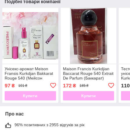
Подібні товари компанії
Унісекс-аромат Meison
Maison Francis Kurkdjian
Тес
Fransis Kurkdjan Bakkarat
Baccarat Rouge 540 Extrait
уніс
Rouge 540 (Мейсон
De Parfum (Баккарат)
Kurk
Френіс Бакарат Руж) з
100мл
Бакк
97
172
110
₴
₴
101 ₴
185 ₴
феромонами 60 мл
Купити
Купити
Про нас
96% позитивних з 2955 відгуків за рік