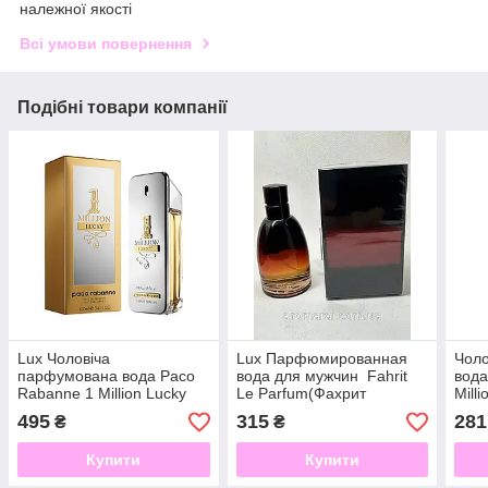
належної якості
Всі умови повернення
Подібні товари компанії
Lux Чоловіча
Lux Парфюмированная
Чол
парфумована вода Paco
вода для мужчин Fahrit
вода
Rabanne 1 Million Lucky
Le Parfum(Фахрит
Mill
(Пако раббан Ван мільйон
парфюм ) 75мл
(Пак
495
315
281
₴
₴
лакі) 100 мл
мил
Купити
Купити