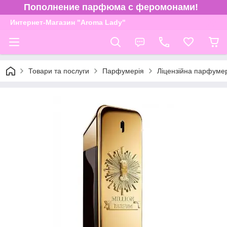
Пополнение парфюма с феромонами!
Интернет-Магазин "Aroma Lady"
Товари та послуги
Парфумерія
Ліцензійна парфуме