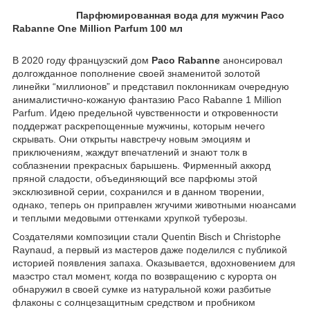
Парфюмированная вода для мужчин Paco
Rabanne One Million Parfum 100 мл
В 2020 году французский дом
Paco Rabanne
анонсировал
долгожданное пополнение своей знаменитой золотой
линейки “миллионов” и представил поклонникам очередную
анималистично-кожаную фантазию Paco Rabanne 1 Million
Parfum. Идею предельной чувственности и откровенности
поддержат раскрепощенные мужчины, которым нечего
скрывать. Они открыты навстречу новым эмоциям и
приключениям, жаждут впечатлений и знают толк в
соблазнении прекрасных барышень. Фирменный аккорд
пряной сладости, объединяющий все парфюмы этой
эксклюзивной серии, сохранился и в данном творении,
однако, теперь он приправлен жгучими животными нюансами
и теплыми медовыми оттенками хрупкой туберозы.
Создателями композиции стали Quentin Bisch и Christophe
Raynaud, а первый из мастеров даже поделился с публикой
историей появления запаха. Оказывается, вдохновением для
маэстро стал момент, когда по возвращению с курорта он
обнаружил в своей сумке из натуральной кожи разбитые
флаконы с солнцезащитным средством и пробником