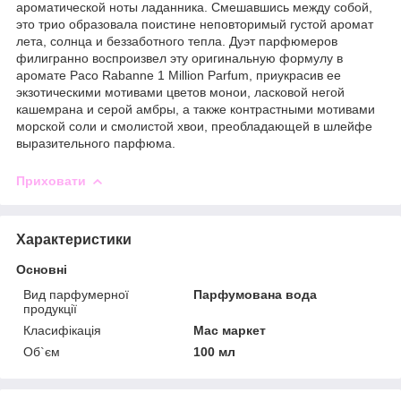
ароматической ноты ладанника. Смешавшись между собой,
это трио образовала поистине неповторимый густой аромат
лета, солнца и беззаботного тепла. Дуэт парфюмеров
филигранно воспроизвел эту оригинальную формулу в
аромате Paco Rabanne 1 Million Parfum, приукрасив ее
экзотическими мотивами цветов монои, ласковой негой
кашемрана и серой амбры, а также контрастными мотивами
морской соли и смолистой хвои, преобладающей в шлейфе
выразительного парфюма.
Приховати
Характеристики
Основні
Вид парфумерної
Парфумована вода
продукції
Класифікація
Мас маркет
Об`єм
100 мл