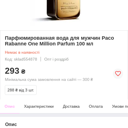
Парфюмированная вода для мужчин Paco
Rabanne One Million Parfum 100 мл
Немає в наявності
Код: sklad554878
Опт і роздріб
293
₴
Мінімальна сума замовлення на сайті — 300 ₴
288 ₴
від 3 шт.
Опис
Характеристики
Доставка
Оплата
Умови п
Опис