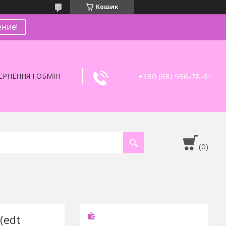
Кошик
ние!
+380 (68) 936-78-61
РНЕННЯ І ОБМІН
(edt