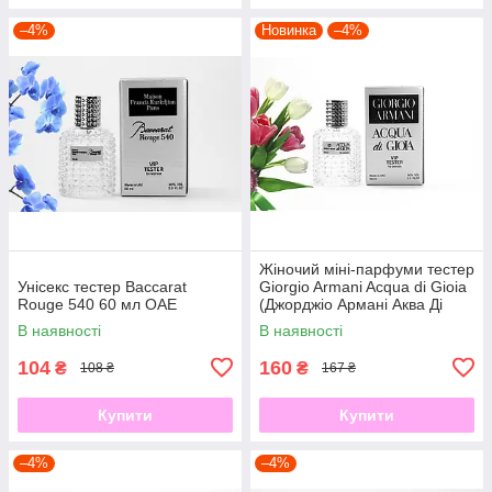
–4%
Новинка
–4%
Жіночий міні-парфуми тестер
Унісекс тестер Baccarat
Giorgio Armani Acqua di Gioia
Rouge 540 60 мл ОАЕ
(Джорджіо Армані Аква Ді
Джиола) 40 мл
В наявності
В наявності
104
160
₴
₴
108 ₴
167 ₴
Купити
Купити
–4%
–4%