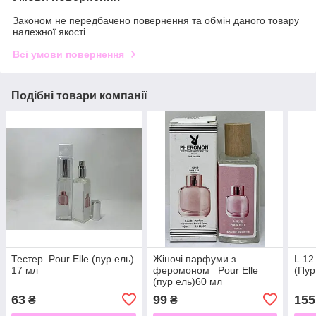
Законом не передбачено повернення та обмін даного товару
належної якості
Всі умови повернення
Подібні товари компанії
Тестер Pour Elle (пур ель)
Жіночі парфуми з
L.12
17 мл
феромоном Pour Elle
(Пур
(пур ель)60 мл
63
99
155
₴
₴