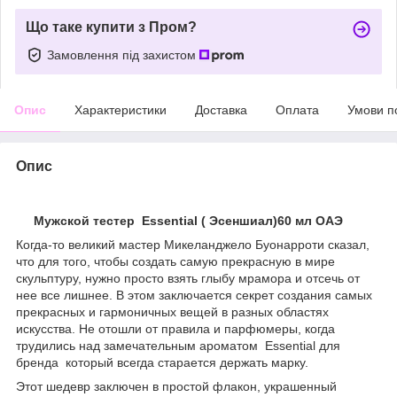
Що таке купити з Пром?
Замовлення під захистом
Опис
Характеристики
Доставка
Оплата
Умови п
Опис
Мужской тестер Essential ( Эсеншиал)60 мл ОАЭ
Когда-то великий мастер Микеланджело Буонарроти сказал,
что для того, чтобы создать самую прекрасную в мире
скульптуру, нужно просто взять глыбу мрамора и отсечь от
нее все лишнее. В этом заключается секрет создания самых
прекрасных и гармоничных вещей в разных областях
искусства. Не отошли от правила и парфюмеры, когда
трудились над замечательным ароматом Essential для
бренда который всегда старается держать марку.
Этот шедевр заключен в простой флакон, украшенный