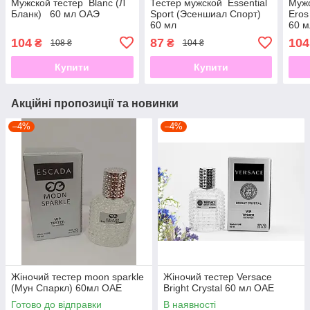
Мужской тестер Blanc (Л
Тестер мужской Essential
Мужс
Бланк) 60 мл ОАЭ
Sport (Эсеншиал Спорт)
Eros
60 мл
60 м
104
87
104
₴
₴
108 ₴
104 ₴
Купити
Купити
Акційні пропозиції та новинки
–4%
–4%
Жіночий тестер moon sparkle
Жіночий тестер Versace
(Мун Спаркл) 60мл ОАЕ
Bright Crystal 60 мл ОАЕ
Готово до відправки
В наявності