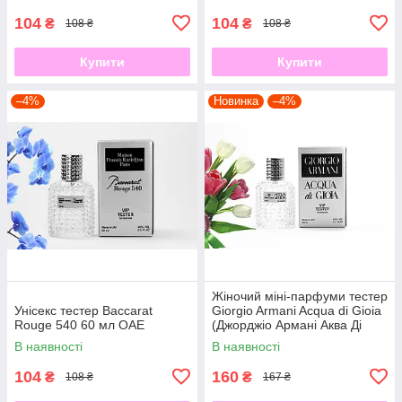
104
104
₴
₴
108 ₴
108 ₴
Купити
Купити
–4%
Новинка
–4%
Жіночий міні-парфуми тестер
Унісекс тестер Baccarat
Giorgio Armani Acqua di Gioia
Rouge 540 60 мл ОАЕ
(Джорджіо Армані Аква Ді
Джиола) 40 мл
В наявності
В наявності
104
160
₴
₴
108 ₴
167 ₴