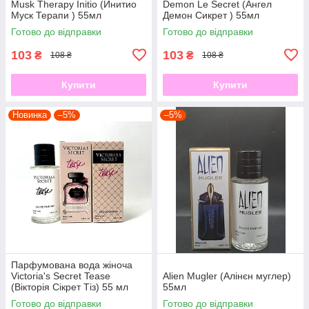
Musk Therapy Initio (Инитио
Demon Le Secret (Ангел
Муск Терапи ) 55мл
Демон Сикрет ) 55мл
Готово до відправки
Готово до відправки
103
103
₴
₴
108 ₴
108 ₴
Купити
Купити
Новинка
–5%
–5%
Парфумована вода жіноча
Victoria's Secret Tease
Alien Mugler (Алінєн муглер)
(Вікторія Сікрет Тіз) 55 мл
55мл
Готово до відправки
Готово до відправки