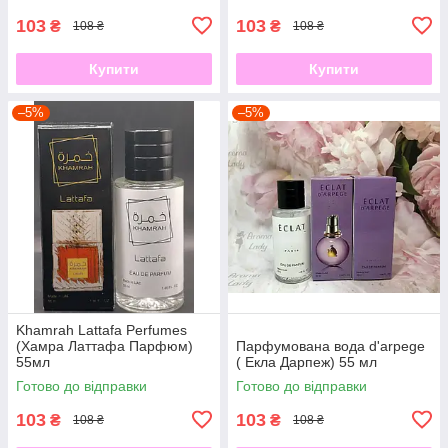
103
103
₴
₴
108 ₴
108 ₴
Купити
Купити
–5%
–5%
Khamrah Lattafa Perfumes
(Хамра Латтафа Парфюм)
Парфумована вода d'arpege
55мл
( Екла Дарпеж) 55 мл
Готово до відправки
Готово до відправки
103
103
₴
₴
108 ₴
108 ₴