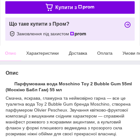
Купити з
Що таке купити з Пром?
Замовлення під захистом
Опис
Характеристики
Доставка
Оплата
Умови п
Опис
Парфумована вода Moschino Toy 2 Bubble Gum 55ml
(Москіно Бабл Гам) 55 мл
Смачна, яскрава, гламурна та неймовірно гарна — все це
туалетна вода Toy 2 Bubble Gum бренда Moschino, створена
парфумером Olivier Pescheux. Звучання квітково-фруктової
композиції з вишуканим східним характером — справжній
маніфест рожевого з яскравими акцентами, а культовий
флакон у формі плюшевого ведмедика з прозорого скла
розкриває ніжні обійми для своєї прекрасної власниці.