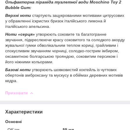
Ольфакторна піраміда туалетної води Moschino Toy 2
Bubble Gum:
Верхні ноти
стартують зацукрованими мотивами цитрусових
у обрамленні іскристих бризок італійського лимона й
італійського апельсина.
Ноти «серця»
утворюють соковите та багатогранне
звучання, підкреслюючи красу соковитого та солодкого акорду
жувальної гумки обволікальним теплом кориці, грайливим і
спокусливим звучанням чорниці, солодко-гострим імбиром,
оксамитною болгарською трояндою, соковитим персиком і
його ніжними кольорами.
Базові ноти
утворюють шовковистий коктейль із чуттєвих
обертонів амброксану та мускусу в обіймах деревних мотивів
кедра.
Приховати
Характеристики
Основні
Об`єм
55 мл