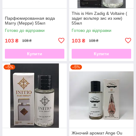
This is Him Zadig & Voltaire (
Парфюмированная вода
задиг вольтер зис из хим)
Marry (Мерри) 55мл
55мл
Готово до відправки
Готово до відправки
103
103
₴
₴
108 ₴
108 ₴
Купити
Купити
–5%
–5%
Жіночий аромат Ange Ou