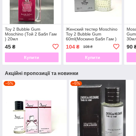
Toy 2 Bubble Gum
Женский тестер Moschino
Mosc
Moschino (Той 2 Бабл Гам
Toy 2 Bubble Gum
Gum
) 20мл
60ml(Москино Бабл Гам )
30м
ОАЭ 60 мл
45
104
90
₴
₴
108 ₴
Купити
Купити
Акційні пропозиції та новинки
–5%
–5%