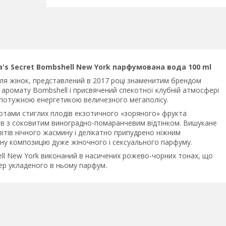
ia's Secret Bombshell New York парфумована вода 100 ml
ля жінок, представлений в 2017 році знаменитим брендом
о аромату Bombshell і присвячений спекотної клубній атмосфері
є потужною енергетикою величезного мегаполісу.
отами стиглих плодів екзотичного «зоряного» фрукта
ів з соковитим виноградно-помаранчевим відтінком. Вишукане
ітів нічного жасмину і делікатно припудрено ніжним
ну композицію дуже жіночного і сексуального парфуму.
ell New York виконаний в насичених рожево-чорних тонах, що
ер укладеного в ньому парфум.