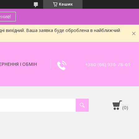
Кошик
ние!
дні вихідний. Ваша заявка буде оброблена в найближчий
+380 (68) 936-78-61
РНЕННЯ І ОБМІН