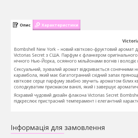
Опис
Характеристики
Victor
Bombshell New York – новий квітково-фруктовий аромат д
Victorias Secret з США. Парфум є фланкером оригінальног
нічного Нью-Йорка, осяяного мільйонами вогнів і володі
Сексуальний, зухвалий аромат відкривається сонячними н
карамбола, який має багатогранний східний запах прянощ
квіткове серце парфуму звабно звучить ароматом білих кв
солодкуватим присмаком ванілі, який і завершує ароматич
Яскравий чудовий дизайн флакона Victorias Secret Bombsh
підкреслює пристрасний темперамент і елегантний характ
Інформація для замовлення