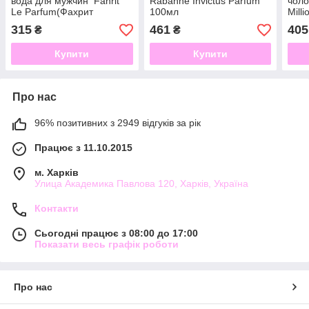
вода для мужчин Fahrit
Rabanne Invictus Parfum
чоло
Le Parfum(Фахрит
100мл
Mill
парфюм ) 75мл
міль
315
461
405
₴
₴
Купити
Купити
Про нас
96% позитивних з 2949 відгуків за рік
Працює з 11.10.2015
м. Харків
Улица Академика Павлова 120, Харків, Україна
Контакти
Сьогодні працює з 08:00 до 17:00
Показати весь графік роботи
Про нас