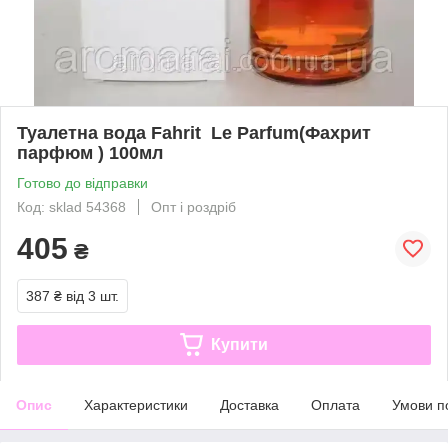
Туалетна вода Fahrit Le Parfum(Фахрит
парфюм ) 100мл
Готово до відправки
Код: sklad 54368
Опт і роздріб
405
₴
387 ₴
від 3 шт.
Купити
Опис
Характеристики
Доставка
Оплата
Умови п