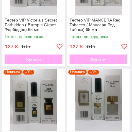
Тестер VIP Victoria's Secret
Тестер VIP MANCERA Red
Forbidden ( Вікторія Сікрет
Tobacco ( Мансера Ред
Форбідден) 65 мл
Табако) 65 мл
Готово до відправки
Готово до відправки
127
127
₴
₴
131 ₴
131 ₴
Купити
Купити
Новинка
–3%
Новинка
–3%