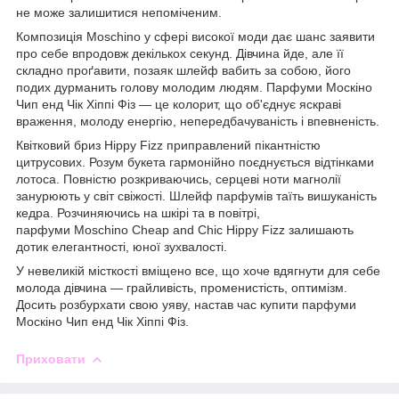
не може залишитися непоміченим.
Композиція Moschino у сфері високої моди дає шанс заявити
про себе впродовж декількох секунд. Дівчина йде, але її
складно проґавити, позаяк шлейф вабить за собою, його
подих дурманить голову молодим людям. Парфуми Москіно
Чип енд Чік Хіппі Фіз — це колорит, що об'єднує яскраві
враження, молоду енергію, непередбачуваність і впевненість.
Квітковий бриз Hippy Fizz приправлений пікантністю
цитрусових. Розум букета гармонійно поєднується відтінками
лотоса. Повністю розкриваючись, серцеві ноти магнолії
занурюють у світ свіжості. Шлейф парфумів таїть вишуканість
кедра. Розчиняючись на шкірі та в повітрі,
парфуми Moschino Cheap and Chic Hippy Fizz залишають
дотик елегантності, юної зухвалості.
У невеликій місткості вміщено все, що хоче вдягнути для себе
молода дівчина — грайливість, променистість, оптимізм.
Досить розбурхати свою уяву, настав час купити парфуми
Москіно Чип енд Чік Хіппі Фіз.
Приховати