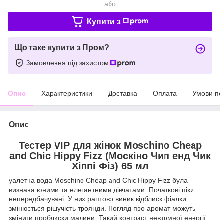
або
Купити з
Що таке купити з Пром?
Замовлення під захистом
Опис
Характеристики
Доставка
Оплата
Умови п
Опис
Тестер VIP для жінок Moschino Cheap
and Chic Hippy Fizz (Москіно Чип енд Чик
Хіппі Фіз) 65 мл
уалетна вода Moschino Cheap and Chic Hippy Fizz була
визнана юними та елегантними дівчатами. Початкові піки
непередбачувані. У них раптово виник відблиск фіалки
змінюється рішучість троянди. Погляд про аромат можуть
змінити проблиски малини. Такий контраст невтомної енергії