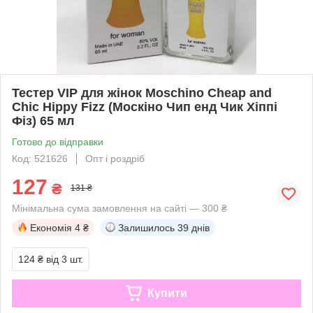
Тестер VIP для жінок Moschino Cheap and
Chic Hippy Fizz (Москіно Чип енд Чик Хіппі
Фіз) 65 мл
Готово до відправки
Код: 521626
Опт і роздріб
127
₴
131 ₴
Мінімальна сума замовлення на сайті — 300 ₴
Економія
4 ₴
Залишилось
39 днів
124 ₴
від 3 шт.
Купити