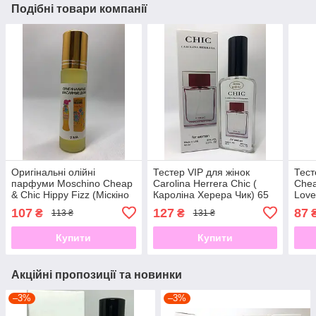
Подібні товари компанії
Оригінальні олійні
Тестер VIP для жінок
Тест
парфуми Moschino Cheap
Carolina Herrera Chic (
Chea
& Chic Hippy Fizz (Міскіно
Кароліна Херера Чик) 65
Love
Хіппі Фіз) 9 мл
мл
60 м
107
127
87
₴
₴
113 ₴
131 ₴
Купити
Купити
Акційні пропозиції та новинки
–3%
–3%