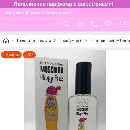
Пополнение парфюма с феромонами!
Интернет-Магазин "Aroma Lady"
Товари та послуги
Парфумерія
Тестери Luxury Perf
Новинка
–3%