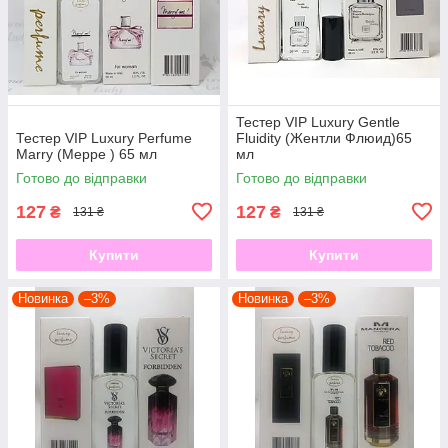
Тестер VIP Luxury Gentle
Тестер VIP Luxury Perfume
Fluidity (Жентли Флюид)65
Marry (Мерре ) 65 мл
мл
Готово до відправки
Готово до відправки
127
127
₴
₴
131 ₴
131 ₴
Купити
Купити
Новинка
–3%
Новинка
–3%