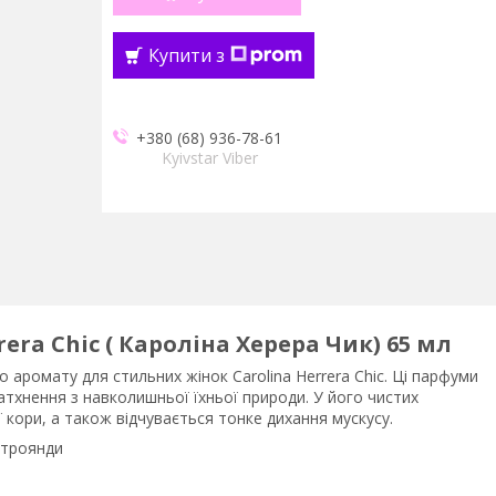
Купити з
+380 (68) 936-78-61
Kyivstar Viber
rera Chic ( Кароліна Херера Чик) 65 мл
 аромату для стильних жінок Carolina Herrera Chic. Ці парфуми
атхнення з навколишньої їхньої природи. У його чистих
ї кори, а також відчувається тонке дихання мускусу.
 троянди