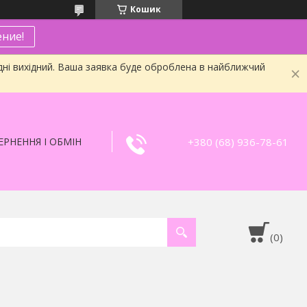
Кошик
ние!
дні вихідний. Ваша заявка буде оброблена в найближчий
+380 (68) 936-78-61
РНЕННЯ І ОБМІН