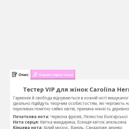
Опис
Характеристики
Тестер VIP для жінок Carolina Her
Гармонія й свобода відчуваються в кожній ноті вишуканого
ідеально підійдуть творчим особистостям, які черпають н
переливах помітно сяйво квітів, приємна ніжність деревно
Початкова нота:
Червона фрезія, Пелюстки болгарської
Нота серця:
Квітка мандарина, Есенція квіток апельсина
Кінцева нота:
Білий мускус, Ваніль, Сандалове дерево