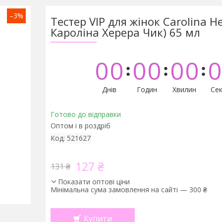
–3%
Тестер VIP для жінок Carolina He
Кароліна Херера Чик) 65 мл
0
0
0
0
0
0
0
Днів
Годин
Хвилин
Сек
Готово до відправки
Оптом і в роздріб
Код:
521627
127 ₴
131 ₴
Показати оптові ціни
Мінімальна сума замовлення на сайті — 300 ₴
Купити