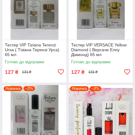
Тестер VIP Tiziana Terenzi
Тестер VIP VERSACE Yellow
Ursa ( Тізіана Терензі Урса)
Diamond ( Версаче Елоу
65 мл
Діамонд) 65 мл
Готово до відправки
Готово до відправки
127
127
₴
₴
131 ₴
131 ₴
Новинка
–3%
Новинка
–3%