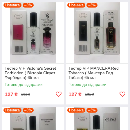
Новинка
–3%
Новинка
–3%
Тестер VIP Victoria's Secret
Тестер VIP MANCERA Red
Forbidden ( Вікторія Сікрет
Tobacco ( Мансера Ред
Форбідден) 65 мл
Табако) 65 мл
Готово до відправки
Готово до відправки
127
127
₴
₴
131 ₴
131 ₴
Новинка
–3%
Новинка
–3%