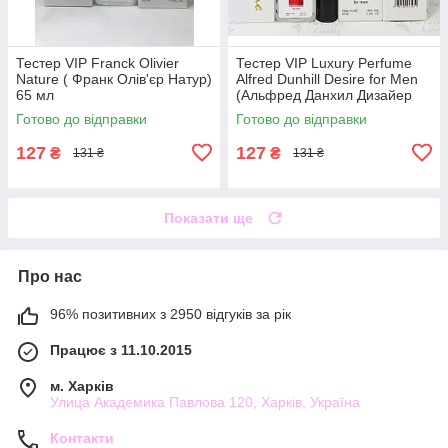
Тестер VIP Franck Olivier
Тестер VIP Luxury Perfume
Nature ( Франк Олів'єр Натур)
Alfred Dunhill Desire for Men
65 мл
(Альфред Данхил Дизайер
Мен) 65 мл
Готово до відправки
Готово до відправки
127
127
₴
₴
131 ₴
131 ₴
Показати ще
Про нас
96% позитивних з 2950 відгуків за рік
Працює з 11.10.2015
м. Харків
Улица Академика Павлова 120, Харків, Україна
Контакти