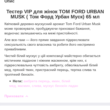
Опис
Тестер VIP для жінок TOM FORD URBAN
MUSK ( Том Форд Урбан Муск) 65 мл
Квітковий деревно-мускусний аромат Tom Ford Urban Musk
може провокувати, пробуджуючи приховані бажання,
водночас залишаючись на межі пристойності.
Але все-таки — його пряме завдання підкреслювати
сексуальність свого власника та робити його нестримно
привабливим.
Чистий білий мускус у цій композиції майстерно обигається
містичним ладаном і ніжним жасмином, крім них, є
підкреслювальна чуттєвість амбрету, обволікальний білий
мед, пряний тмин, пристрасний перець, терпка слива та
тропічний бензоїн.
Ноти:
амбрета
перець,
кмин,
білий
мед,
жасмин,
слива,
мускус
бензоїн
ладан
Приховати