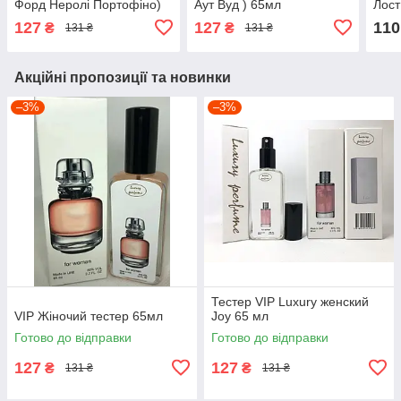
Форд Неролі Портофіно)
Аут Вуд ) 65мл
Лост
65 мл
127
127
110
₴
₴
131 ₴
131 ₴
Акційні пропозиції та новинки
–3%
–3%
Тестер VIP Luxury женский
VIP Жіночий тестер 65мл
Joy 65 мл
Готово до відправки
Готово до відправки
127
127
₴
₴
131 ₴
131 ₴