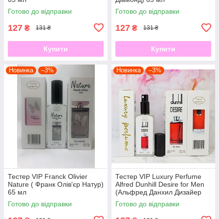
Готово до відправки
Готово до відправки
127
127
₴
₴
131 ₴
131 ₴
Купити
Купити
Новинка
–3%
Новинка
–3%
Тестер VIP Franck Olivier
Тестер VIP Luxury Perfume
Nature ( Франк Олів'єр Натур)
Alfred Dunhill Desire for Men
65 мл
(Альфред Данхил Дизайер
Мен) 65 мл
Готово до відправки
Готово до відправки