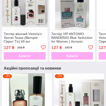
Тестер жіночий Victoria's
Тестер VIP ANTONIO
Тест
Secret Tease (Вікторія
BANDERAS Blue Seduction
Victo
Сікрет Тіс) 65 мл
for Women ( Антоніо
Сікр
Бандерас Блю Седакшен)
127
127
127
₴
₴
131 ₴
131 ₴
65 мл
Купити
Купити
Акційні пропозиції та новинки
–3%
–3%