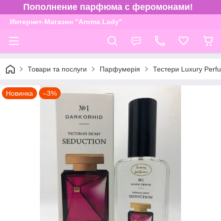
Пополнение парфюма с феромонами!
Интернет-Магазин "Aroma Lady"
Товари та послуги
Парфумерія
Тестери Luxury Perf
Новинка
–3%