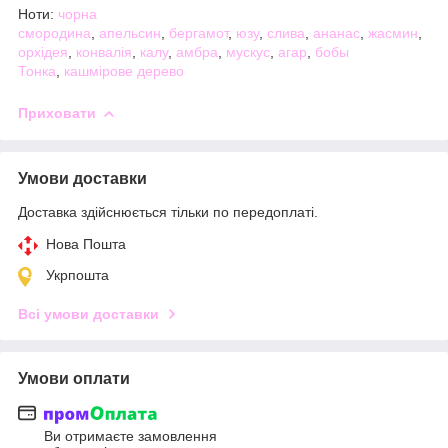
Ноти:
чорна
смородина
,
апельсин
,
бергамот
,
юзу
,
слива
,
ананас
,
жасмин
,
орхідея
,
конвалія
,
калу
,
амбра
,
мускус
,
агар
,
бобы
Тонка
,
кашмірове дерево
Приховати
Умови доставки
Доставка здійснюється тільки по передоплаті.
Нова Пошта
Укрпошта
Всі умови доставки
Умови оплати
Ви отримаєте замовлення