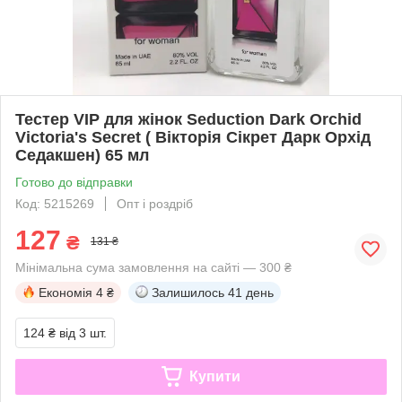
Тестер VIP для жінок Seduction Dark Orchid
Victoria's Secret ( Вікторія Сікрет Дарк Орхід
Седакшен) 65 мл
Готово до відправки
Код: 5215269
Опт і роздріб
127
₴
131 ₴
Мінімальна сума замовлення на сайті — 300 ₴
Економія
4 ₴
Залишилось
41 день
124 ₴
від 3 шт.
Купити