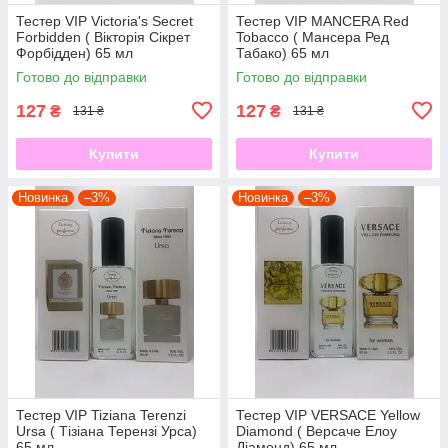
Тестер VIP Victoria's Secret
Тестер VIP MANCERA Red
Forbidden ( Вікторія Сікрет
Tobacco ( Мансера Ред
Форбідден) 65 мл
Табако) 65 мл
Готово до відправки
Готово до відправки
127
127
₴
₴
131 ₴
131 ₴
Купити
Купити
Новинка
–3%
Новинка
–3%
Тестер VIP Tiziana Terenzi
Тестер VIP VERSACE Yellow
Ursa ( Тізіана Терензі Урса)
Diamond ( Версаче Елоу
65 мл
Діамонд) 65 мл