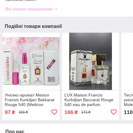
Всі умови повернення
Подібні товари компанії
Унісекс-аромат Meison
LUX Maison Francis
Тес
Fransis Kurkdjan Bakkarat
Kurkdjian Baccarat Rouge
уніс
Rouge 540 (Мейсон
540 eau de parfum
Mole
Френіс Бакарат Руж) з
(баккарат парфюм) з
Моле
97
166
110
₴
₴
101 ₴
171 ₴
феромонами 60 мл
феромоном 30 мл
Про нас