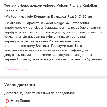
Тестер із феромонами унісекс Meison Fransis Kurkdjan
Bakkarat 540
(Мейсон Франсіс Куркджан Баккарат Руж 540) 65 мл
Ексклюзивний аромат Bakkarat Rouge 540, створений
парфумером Франсісом Кюркджаном, являє собою справжній
парфумерний шик, з першого вдиху підкорює своїм розкішним
звучанням. Ця дивовижна східно-квіткова композиція
народилася до святкування 250-річчя культового
кришталевого дому Bakkarat. Парфуми зустрічають
повітряними нотами жасмину та сяйвом шафрану, які
дивують м'якими переливами та поступово виводять на
передній план чуттєве «серце», зіткане з деревного бурштину.
Приховати
Умови доставки
Доставка здійснюється тільки по передоплаті.
Нова Пошта