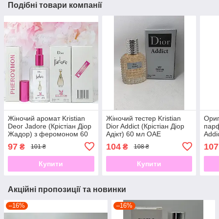
Подібні товари компанії
Жіночий аромат Kristian
Жіночий тестер Kristian
Ориг
Deor Jadore (Крістіан Діор
Dior Addict (Крістіан Діор
парф
Жадор) з феромоном 60
Адікт) 60 мл ОАЕ
Addi
мл
Адді
97
104
107
₴
₴
101 ₴
108 ₴
Купити
Купити
Акційні пропозиції та новинки
–16%
–16%