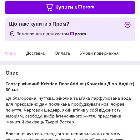
Купити з
Що таке купити з Пром?
Замовлення під захистом
Опис
Доставка
Оплата
Умови повернення
Опис
Тестер жіночий Kristian Deor Addict (Кристіан Діор Аддікт)
60 мл
Ця благородна, чуттєва, жіночна та м'яка парфумована вода
для прекрасних дам покликана пробуджувати нові яскраві
почуття. Черговий шедевр, який втілив у собі відкритість
емоціям, свободу, вибір інтенсивного життя, представив
іменитий фахівець Тьєррі Воссер.
Власниця чуттєво-солодкого та неправильного аромату –
рішуча та цілеспрямована жінка, яка перебуває в пошуках