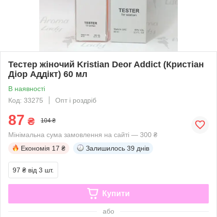
Тестер жіночий Kristian Deor Addict (Кристіан
Діор Аддікт) 60 мл
В наявності
Код: 33275
Опт і роздріб
87
₴
104 ₴
Мінімальна сума замовлення на сайті — 300 ₴
Економія
17 ₴
Залишилось
39 днів
97 ₴
від 3 шт.
Купити
або