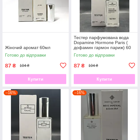
Тестер парфумована вода
Dopamine Hormone Paris (
Жіночий аромат 60мл
дофамин гармон париж) 60
мл
Готово до відправки
Готово до відправки
87
87
₴
₴
104 ₴
104 ₴
Купити
Купити
–16%
–16%