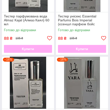
Тестер парфумована вода
Тестер унісекс Essential
Almaz Kajal (Алмаз Каял) 60
Parfums Bois Imperial
мл
(єсеншл парфюм бойс
империал) 60 мл
Готово до відправки
Готово до відправки
88
88
₴
₴
105 ₴
105 ₴
Купити
Купити
–16%
–16%