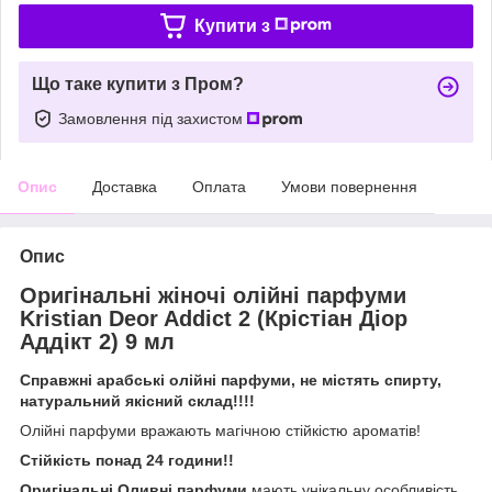
Купити з
Що таке купити з Пром?
Замовлення під захистом
Опис
Доставка
Оплата
Умови повернення
Опис
Оригінальні жіночі олійні парфуми
Kristian Deor Addict 2 (Крістіан Діор
Аддікт 2) 9 мл
Справжні арабські олійні парфуми, не містять спирту,
натуральний якісний склад!!!!
Олійні парфуми вражають магічною стійкістю ароматів!
Стійкість понад 24 години!!
Оригінальні Оливні парфуми
мають унікальну особливість