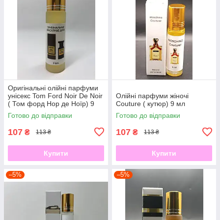
Оригінальні олійні парфуми
унісекс Tom Ford Noir De Noir
Олійні парфуми жіночі
( Том форд Нор де Ноїр) 9
Couture ( кутюр) 9 мл
мл
Готово до відправки
Готово до відправки
107
107
₴
₴
113 ₴
113 ₴
Купити
Купити
–5%
–5%