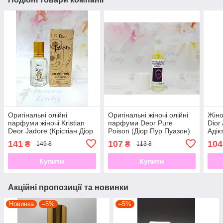
Оригінальні олійні
Оригінальні жіночі олійні
Жіно
парфуми жіночі Kristian
парфуми Deor Pure
Dior
Deor Jadore (Крістіан Діор
Poison (Діор Пур Пуазон)
Адік
Жадор) 12 мл
9 мл
141
107
104
₴
₴
149 ₴
113 ₴
Купити
Купити
Акційні пропозиції та новинки
Новинка
–5%
–5%