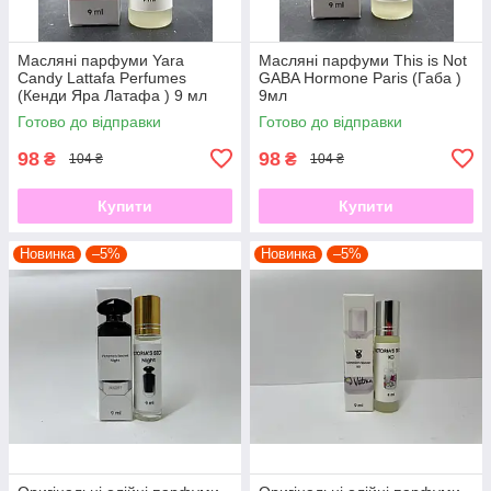
Масляні парфуми Yara
Масляні парфуми This is Not
Candy Lattafa Perfumes
GABA Hormone Paris (Габа )
(Кенди Яра Латафа ) 9 мл
9мл
Готово до відправки
Готово до відправки
98
98
₴
₴
104 ₴
104 ₴
Купити
Купити
Новинка
–5%
Новинка
–5%