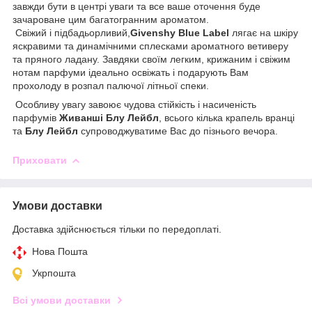
завжди бути в центрі уваги та все ваше оточення буде
зачароване цим багатогранним ароматом.
Свіжий і підбадьорливий,
Givеnshy
Вlue Lаbel
лягає на шкіру
яскравими та динамічними сплесками ароматного ветиверу
та пряного ладану. Завдяки своїм легким, крижаним і свіжим
нотам парфуми ідеально освіжать і подарують Вам
прохолоду в розпал палючої літньої спеки.
Особливу увагу завоює чудова стійкість і насиченість
парфумів
Живанші Блу Лейбл
, всього кілька крапель вранці
та
Блу Лейбл
супроводжуватиме Вас до пізнього вечора.
Приховати
Умови доставки
Доставка здійснюється тільки по передоплаті.
Нова Пошта
Укрпошта
Всі умови доставки