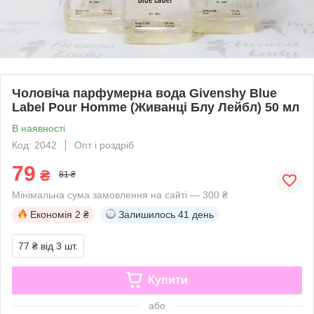
Чоловіча парфумерна вода Givenshy Blue
Label Pour Homme (Живанці Блу Лейбл) 50 мл
В наявності
Код: 2042
Опт і роздріб
79
₴
81 ₴
Мінімальна сума замовлення на сайті — 300 ₴
Економія
2 ₴
Залишилось
41 день
77 ₴
від 3 шт.
Купити
або