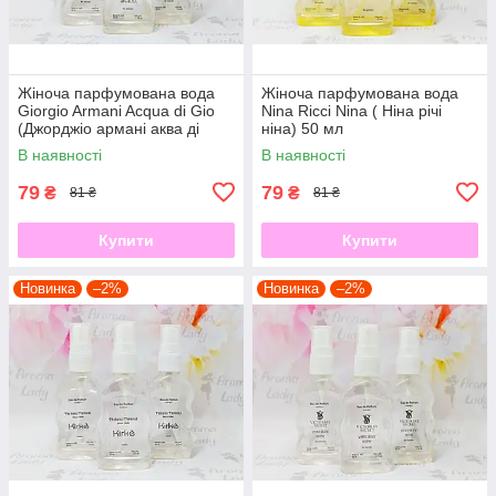
Жіноча парфумована вода
Жіноча парфумована вода
Giorgio Armani Acqua di Gio
Nina Ricci Nina ( Ніна річі
(Джорджіо армані аква ді
ніна) 50 мл
джіо) 50 мл
В наявності
В наявності
79
79
₴
₴
81 ₴
81 ₴
Купити
Купити
Новинка
–2%
Новинка
–2%