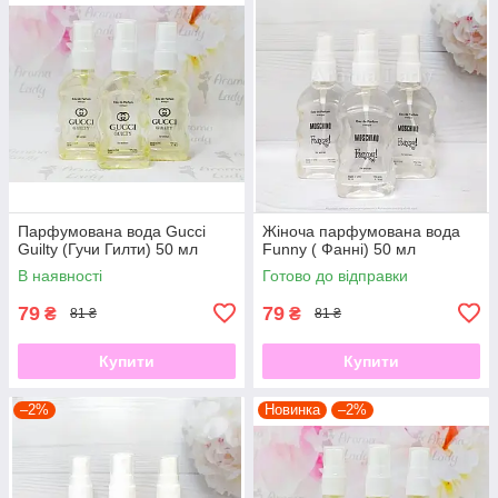
Парфумована вода Gucci
Жіноча парфумована вода
Guilty (Гучи Гилти) 50 мл
Funny ( Фанні) 50 мл
В наявності
Готово до відправки
79
79
₴
₴
81 ₴
81 ₴
Купити
Купити
–2%
Новинка
–2%