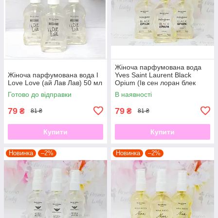
Жіноча парфумована вода
Жіноча парфумована вода I
Yves Saint Laurent Black
Love Love (ай Лав Лав) 50 мл
Opium (Ів сен лоран блек
опіум) 50 мл
Готово до відправки
В наявності
79
79
₴
₴
81 ₴
81 ₴
Купити
Купити
Новинка
–2%
Новинка
–2%