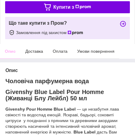
Купити з
Що таке купити з Пром?
Замовлення під захистом
Опис
Доставка
Оплата
Умови повернення
Опис
Чоловіча парфумерна вода
Givenshy Blue Label Pour Homme
(Живанці Блу Лейбл) 50 мл
Givеnshy Pоur Hоmme Вlue Lаbel
— це незабутня лава
свіжості та водоспад емоцій. Яскраві, бадьорі, соковиті
цитруси у поєднанні з пряними та деревними акордами
створюють насичений та інтенсивний чоловічий аромат,
наповнений енергією й мужністю.
Вlue Lаbel
дасть Вам