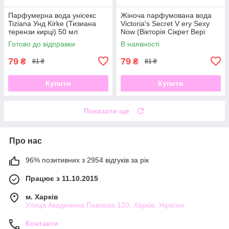
Парфумерна вода унісекс
Жіноча парфумована вода
Tiziana Унд Kirke (Тизиана
Victoria's Secret V ery Sexy
терензи кирці) 50 мл
Now (Вікторія Сікрет Вері
Сексі Нау) 50 мл
Готово до відправки
В наявності
79
79
₴
₴
81 ₴
81 ₴
Купити
Купити
Показати ще
Про нас
96% позитивних з 2954 відгуків за рік
Працює з 11.10.2015
м. Харків
Улица Академика Павлова 120, Харків, Україна
Контакти