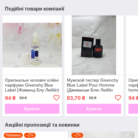
Подібні товари компанії
Оригінальні чоловічі олійні
Мужской тестер Givenchy
Ориг
парфуми Givenshy Blue
Blue Label Pour Homme
парф
Label (Живанці Блу Лейбл)
(Дживанши Блю Лейбл
hom
9 мл
Пур Хомм) 60млс
Хом)
94
83,70
94
₴
₴
99 ₴
90 ₴
Купити
Купити
Акційні пропозиції та новинки
Новинка
–2%
–2%