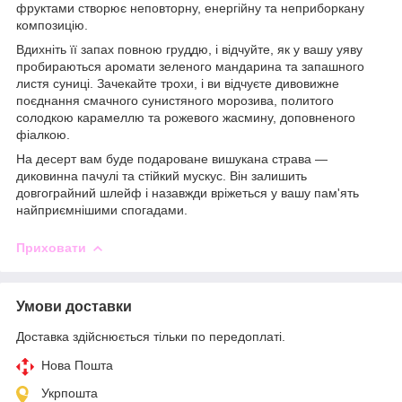
фруктами створює неповторну, енергійну та неприборкану
композицію.
Вдихніть її запах повною груддю, і відчуйте, як у вашу уяву
пробираються аромати зеленого мандарина та запашного
листя суниці. Зачекайте трохи, і ви відчуєте дивовижне
поєднання смачного сунистяного морозива, политого
солодкою карамеллю та рожевого жасмину, доповненого
фіалкою.
На десерт вам буде подароване вишукана страва —
диковинна пачулі та стійкий мускус. Він залишить
довгограйний шлейф і назавжди вріжеться у вашу пам'ять
найприємнішими спогадами.
Приховати
Умови доставки
Доставка здійснюється тільки по передоплаті.
Нова Пошта
Укрпошта