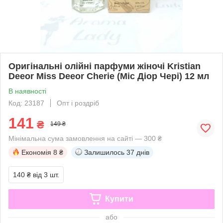
Оригінальні олійні парфуми жіночі Kristian
Deeor Miss Deeor Cherie (Міс Діор Чері) 12 мл
В наявності
Код: 23187
Опт і роздріб
141
₴
149 ₴
Мінімальна сума замовлення на сайті — 300 ₴
Економія
8 ₴
Залишилось
37 днів
140 ₴
від 3 шт.
Купити
або