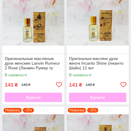
Оригинальные масляные
Оригінальні масляні духи
духи женские Lanvin Rumeur
жіночі Incanto Shine (Інканто
2 Rose (Ланвин Румер ту
Шайн) 12 мл
Роуз) 12 мл
В наявності
В наявності
141
141
₴
₴
149 ₴
149 ₴
Купити
Купити
Новинка
–5%
Новинка
–5%