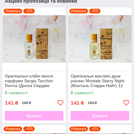
Акційні пропозиції та новинки
Новинка
–5%
Новинка
–5%
Оригінальні олійні жіночі
Оригінальні масляні духи
парфуми Sergio Tacchini
унісекс Montale Starry Night
Donna (Донна Серджіо
(Монталь Старри Найт) 12
Тачини) 12 мл
мл
В наявності
В наявності
141
141
₴
₴
149 ₴
149 ₴
Купити
Купити
Новинка
–5%
Новинка
–5%