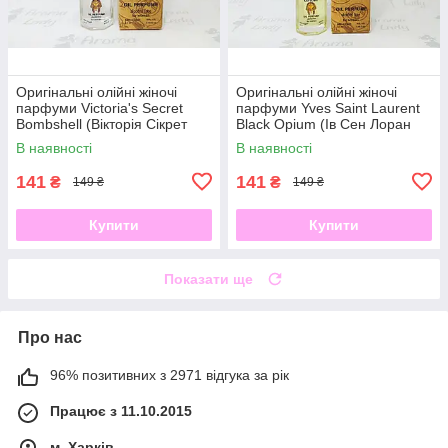
Оригінальні олійні жіночі
Оригінальні олійні жіночі
парфуми Victoria's Secret
парфуми Yves Saint Laurent
Bombshell (Вікторія Сікрет
Black Opium (Ів Сен Лоран
Бомбшелл) 12 мл
Опіум Блек) 12 мл
В наявності
В наявності
141
141
₴
₴
149 ₴
149 ₴
Купити
Купити
Показати ще
Про нас
96% позитивних з 2971 відгука за рік
Працює з 11.10.2015
м. Харків