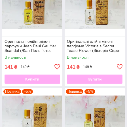
Оригінальні олійні жіночі
Оригінальні олійні жіночі
парфуми Jean Paul Gaultier
парфуми Victoria's Secret
Scandal (Жан Поль Готьє
Tease Flower (Вікторія Сікрет
Скандал) 12 мл
Тіз Фловер) 12 мл
В наявності
В наявності
141
141
₴
₴
149 ₴
149 ₴
Купити
Купити
Новинка
–5%
Новинка
–5%