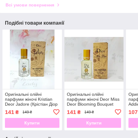
Всі умови повернення
Подібні товари компанії
Оригінальні олійні
Оригінальні олійні
Ориг
парфуми жіночі Kristian
парфуми жіночі Deor Miss
парф
Deor Jadore (Крістіан Діор
Deor Blooming Bouquet
Addi
Жадор) 12 мл
(Діор Міс Діор Блумінг
Адді
141
141
107
₴
₴
149 ₴
149 ₴
Букет) 12 мл
Купити
Купити