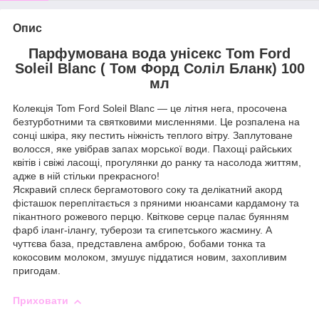
Опис
Парфумована вода унісекс Tom Ford
Soleil Blanc ( Том Форд Соліл Бланк) 100
мл
Колекція Tom Ford Soleil Blanc — це літня нега, просочена
безтурботними та святковими мисленнями. Це розпалена на
сонці шкіра, яку пестить ніжність теплого вітру. Заплутоване
волосся, яке увібрав запах морської води. Пахощі райських
квітів і свіжі ласощі, прогулянки до ранку та насолода життям,
адже в ній стільки прекрасного!
Яскравий сплеск бергамотового соку та делікатний акорд
фісташок переплітається з пряними нюансами кардамону та
пікантного рожевого перцю. Квіткове серце палає буянням
фарб іланг-ілангу, туберози та єгипетського жасмину. А
чуттєва база, представлена амброю, бобами тонка та
кокосовим молоком, змушує піддатися новим, захопливим
пригодам.
Приховати