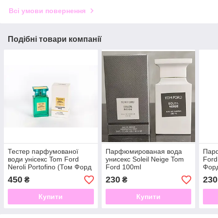
Всі умови повернення
Подібні товари компанії
Тестер парфумованої
Парфюмированая вода
Пар
води унісекс Tom Ford
унисекс Soleil Neige Tom
Ford
Neroli Portofino (Том Форд
Ford 100ml
Форд
Неролі Портофіно) 100 мл
мл
450
230
230
₴
₴
Купити
Купити