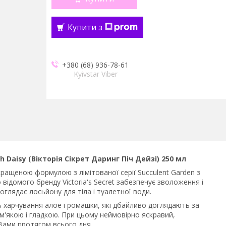
Купити з
+380 (68) 936-78-61
Kyivstar Viber
ch Daisy (Вікторія Сікрет Даринг Піч Дейзі) 250 мл
ащеною формулою з лімітованої серії Succulent Garden з
 відомого бренду Victoria's Secret забезпечує зволоження і
доглядає лосьйону для тіла і туалетної води.
 харчування алое і ромашки, які дбайливо доглядають за
 м'якою і гладкою. При цьому неймовірно яскравий,
Вами протягом всього дня.