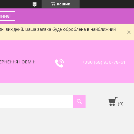
Кошик
ние!
дні вихідний. Ваша заявка буде оброблена в найближчий
+380 (68) 936-78-61
РНЕННЯ І ОБМІН