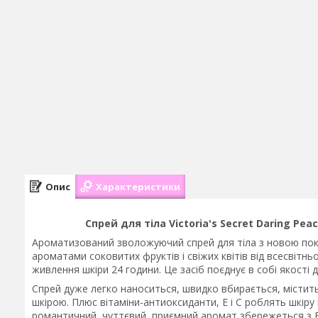
Опис
Характеристики
Спрей для тіла Victoria's Secret Daring Pea
Ароматизований зволожуючий спрей для тіла з новою покр
ароматами соковитих фруктів і свіжих квітів від всесвітньо
живлення шкіри 24 години. Це засіб поєднує в собі якості 
Спрей дуже легко наноситься, швидко вбирається, містить
шкірою. Плюс вітаміни-антиоксиданти, Е і С роблять шкіру
романтичний, чуттєвий, приємний аромат збережеться з 