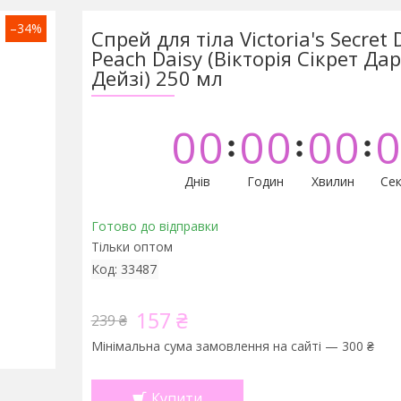
–34%
Спрей для тіла Victoria's Secret 
Peach Daisy (Вікторія Сікрет Да
Дейзі) 250 мл
0
0
0
0
0
0
0
Днів
Годин
Хвилин
Сек
Готово до відправки
Тільки оптом
Код:
33487
157 ₴
239 ₴
Мінімальна сума замовлення на сайті — 300 ₴
Купити