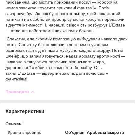
пакованням, що містить прихований посил — коробочка
немов закликає «охотити приховані фантазії». Потім
зачаровує бульбашок бузкового кольору, який покликаний
натякати на особистий простір сучасної красуні, передаючи
відчуття інтимності. І, нарешті, свідомість розбурхує L'Extase
— втілення найпотаємніших жіночих бажань.
Спекотну, але скромну композицію вибудували навколо двох
ноток. Спочатку білі пелюстки з рожевим звучанням
розігріваються від п'янкого мускусно-східного акорду. Потім
шлейф, що запам'ятовується, надає аромату еротичності —
шикарно з'єднуються переливи віргінського кедра,
дорогоцінної амбри та сиамського бензоїну. Ось
такий
L‘Extase
— відвертий заклик дати волю своїм
фантазіям!
Приховати
Характеристики
Основні
Країна виробник
Об'єднані Арабські Емірати