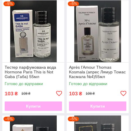
–5%
–5%
Тестер парфумована вода
Après l’Amour Thomas
Hormone Paris This is Not
Kosmala (апрес Лямур Томас
Gaba (Габа) 55мл
Касмала №4)55мл
Готово до відправки
Готово до відправки
103
103
₴
₴
108 ₴
108 ₴
Купити
Купити
–5%
–5%