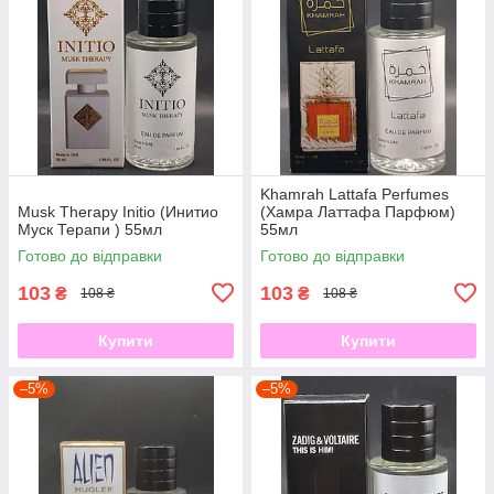
Khamrah Lattafa Perfumes
Musk Therapy Initio (Инитио
(Хамра Латтафа Парфюм)
Муск Терапи ) 55мл
55мл
Готово до відправки
Готово до відправки
103
103
₴
₴
108 ₴
108 ₴
Купити
Купити
–5%
–5%