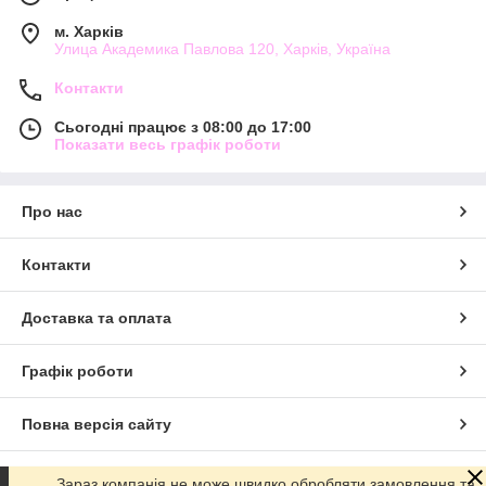
м. Харків
Улица Академика Павлова 120, Харків, Україна
Контакти
Сьогодні працює з 08:00 до 17:00
Показати весь графік роботи
Про нас
Контакти
Доставка та оплата
Графік роботи
Повна версія сайту
Сайт створено на маркетплейсі
Prom.ua
Зараз компанія не може швидко обробляти замовлення та