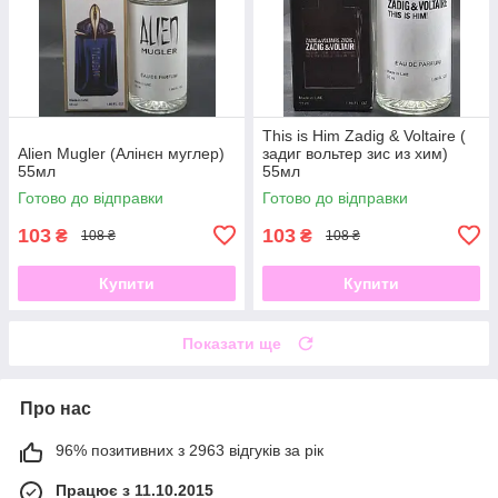
This is Him Zadig & Voltaire (
Alien Mugler (Алінєн муглер)
задиг вольтер зис из хим)
55мл
55мл
Готово до відправки
Готово до відправки
103
103
₴
₴
108 ₴
108 ₴
Купити
Купити
Показати ще
Про нас
96% позитивних з 2963 відгуків за рік
Працює з 11.10.2015