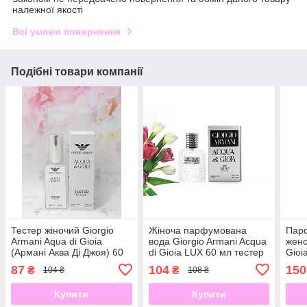
належної якості
Всі умови повернення
Подібні товари компанії
Тестер жіночий Giorgio
Жіноча парфумована
Пар
Armani Aqua di Gioia
вода Giorgio Armani Acqua
женс
(Армані Аква Ді Джоя) 60
di Gioia LUX 60 мл тестер
Gioi
мл
ml
87
104
150
₴
₴
104 ₴
108 ₴
Купити
Купити