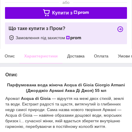
або
Купити з
Що таке купити з Пром?
Замовлення під захистом
Опис
Характеристики
Доставка
Оплата
Умови 
Опис
Парфумована вода жіноча Acqua di Gioia Giorgio Armani
(Джорджіо Армані Аква Ді Джоя) 55 мл
Аромат
Acqua di Gioia
— відчуття на межі двох стихій, землі
та води. Екстракт радості та щастя, витягнутий із глибинних
недр самої природи. Сама назва нового творіння Армані —
Acqua di Gioia — навіяне образами дощової води, морських
бризок і... сучасної жінки, якій вдається зберегти внутрішню
гармонію, перебуваючи в постійному колообі життя.