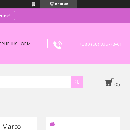
Кошик
ние!
+380 (68) 936-78-61
РНЕННЯ І ОБМІН
 Marco