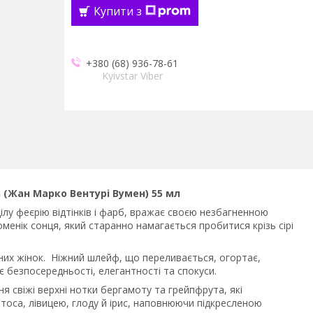
Купити з
+380 (68) 936-78-61
Kyivstar Viber
 (Жан Марко Вентурі Вумен) 55 мл
цілу феєрію відтінків і фарб, вражає своєю незбагненною
енік сонця, який старанно намагається пробитися крізь сірі
них жінок. Ніжний шлейф, що переливається, огортає,
є безпосередньості, елегантності та спокуси.
свіжі верхні нотки бергамоту та грейпфрута, які
лотоса, лівицею, глоду й ірис, наповнюючи підкресленою