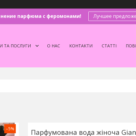
нение парфюма с феромонами!
Лучшее предложе
И ТА ПОСЛУГИ
О НАС
КОНТАКТИ
СТАТТІ
ПОВЕ
–5%
Парфумована вода жіноча Gian