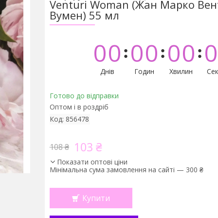
Venturi Woman (Жан Марко Вен
Вумен) 55 мл
0
0
0
0
0
0
0
Днів
Годин
Хвилин
Сек
Готово до відправки
Оптом і в роздріб
Код:
856478
103 ₴
108 ₴
Показати оптові ціни
Мінімальна сума замовлення на сайті — 300 ₴
Купити