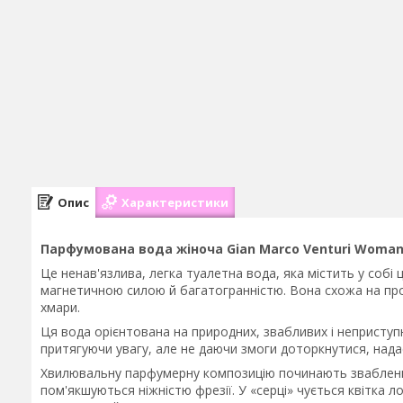
Опис
Характеристики
Парфумована вода жіноча Gian Marco Venturi Woman
Це ненав'язлива, легка туалетна вода, яка містить у собі 
магнетичною силою й багатогранністю. Вона схожа на пром
хмари.
Ця вода орієнтована на природних, звабливих і неприступ
притягуючи увагу, але не даючи змоги доторкнутися, нада
Хвилювальну парфумерну композицію починають зваблення 
пом'якшуються ніжністю фрезії. У «серці» чується квітка 