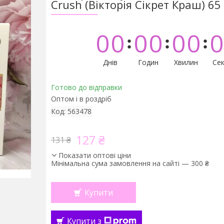
Crush (Вікторія Сікрет Краш) 65
0
0
0
0
0
0
0
Днів
Годин
Хвилин
Сек
Готово до відправки
Оптом і в роздріб
Код:
563478
127 ₴
131 ₴
Показати оптові ціни
Мінімальна сума замовлення на сайті — 300 ₴
Купити
Купити з