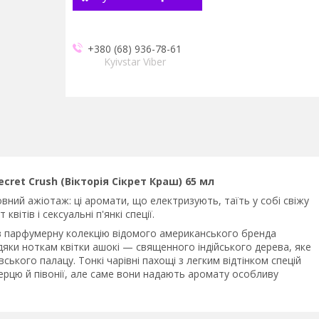
+380 (68) 936-78-61
Kyivstar Viber
ecret Crush (Вікторія Сікрет Краш) 65 мл
Повний ажіотаж: ці аромати, що електризують, таїть у собі свіжу
квітів і сексуальні п'янкі спеції.
ив парфумерну колекцію відомого американського бренда
вдяки ноткам квітки ашокі — священного індійського дерева, яке
ького палацу. Тонкі чарівні пахощі з легким відтінком спецій
ерцю й півонії, але саме вони надають аромату особливу