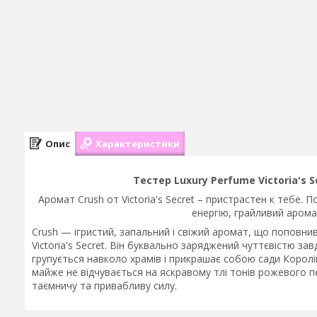
Опис
Характеристики
Тестер Luxury Perfume Victoria's S
Аромат Crush от Victoria's Secret – пристрастен к тебе. 
енергію, грайливий аромат 
Crush — ігристий, запальний і свіжий аромат, що поповн
Victoria's Secret. Він буквально заряджений чуттєвістю за
групується навколо храмів і прикрашає собою сади Королівс
майже не відчувається на яскравому тлі тонів рожевого п
таємничу та привабливу силу.