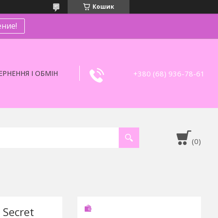
Кошик
ние!
+380 (68) 936-78-61
РНЕННЯ І ОБМІН
 Secret