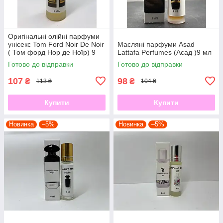
Оригінальні олійні парфуми
унісекс Tom Ford Noir De Noir
Масляні парфуми Asad
( Том форд Нор де Ноїр) 9
Lattafa Perfumes (Асад )9 мл
мл
Готово до відправки
Готово до відправки
107
98
₴
₴
113 ₴
104 ₴
Купити
Купити
Новинка
–5%
Новинка
–5%