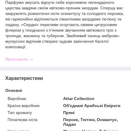
Парфуми змусить відчути себе королевою легендарного
царства завдяки своїм квітково-пряним акордам. Спершу вас
закружлять романтичні ноти османтусу та солодкого персика,
які гармонійно відтіняються пікантними акордами тютюну та
ладану. «Сердні» переливи огортають свіжим цитрусовим
флером у поєднанні з п'янким звучанням квіткового тріо з
троянди, жасмину та туберози. Звабливий танець амброво-
мускусних відтінків створює чудове закінчення багатої
композиції.
Приховати
Характеристики
Основні
Виробник
Attar Collection
Країна виробник
Об'єднані Арабські Емірати
Тип аромату
Пряні
Початкова нота
Персик, Тютюн, Османтус,
Ладан