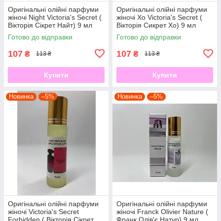
Оригінальні олійні парфуми
Оригінальні олійні парфуми
жіночі Night Victoria's Secret (
жіночі Xo Victoria's Secret (
Вікторія Сікрет Найт) 9 мл
Вікторія Сикрет Хо) 9 мл
Готово до відправки
Готово до відправки
107
107
₴
₴
113 ₴
113 ₴
Купити
Купити
Новинка
–5%
Новинка
–5%
Оригінальні олійні парфуми
Оригінальні олійні парфуми
жіночі Victoria's Secret
жіночі Franck Olivier Nature (
Forbidden ( Вікторія Сікрет
Франк Олів'є Натур) 9 мл