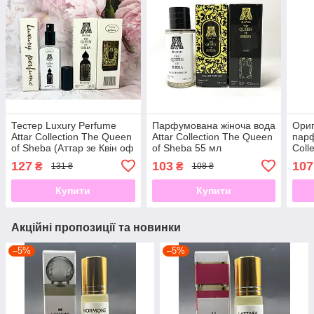
Тестер Luxury Perfume
Парфумована жіноча вода
Ориг
Attar Collection The Queen
Attar Collection The Queen
парф
of Sheba (Аттар зе Квін оф
of Sheba 55 мл
Colle
Шеба) 65 мл
Him 
127
103
107
₴
₴
131 ₴
108 ₴
Кріс
Купити
Купити
Акційні пропозиції та новинки
–5%
–5%