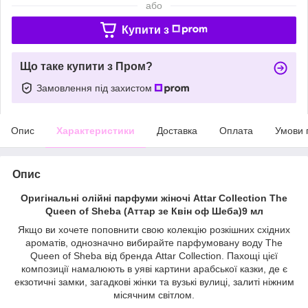
або
Купити з
Що таке купити з Пром?
Замовлення під захистом
Опис
Характеристики
Доставка
Оплата
Умови 
Опис
Оригінальні олійні парфуми жіночі Attar Collection
The
Queen of Sheba (Аттар зе Квін оф Шеба)9 мл
Якщо ви хочете поповнити свою колекцію розкішних східних
ароматів, однозначно вибирайте парфумовану воду The
Queen of Sheba від бренда Attar Collection. Пахощі цієї
композиції намалюють в уяві картини арабської казки, де є
екзотичні замки, загадкові жінки та вузькі вулиці, залиті ніжним
місячним світлом.