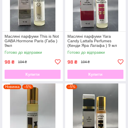
Масляні парфуми This is Not
Масляні парфуми Yara
GABA Hormone Paris (Габа )
Candy Lattafa Perfumes
9мл
(Кенди Яра Латафа ) 9 мл
Готово до відправки
Готово до відправки
98
98
₴
₴
104 ₴
104 ₴
Купити
Купити
Новинка
–5%
–5%