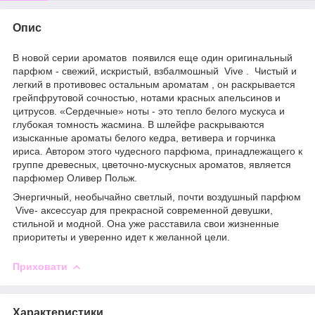
Опис
В новой серии ароматов появился еще один оригинальный
парфюм - свежий, искристый, взбалмошный Vive . Чистый и
легкий в противовес остальным ароматам , он раскрывается
грейпфрутовой сочностью, нотами красных апельсинов и
цитрусов. «Сердечные» ноты - это тепло белого мускуса и
глубокая томность жасмина. В шлейфе раскрываются
изысканные ароматы белого кедра, ветивера и горчинка
ириса. Автором этого чудесного парфюма, принадлежащего к
группе древесных, цветочно-мускусных ароматов, является
парфюмер Оливер Польж.
Энергичный, необычайно светлый, почти воздушный парфюм
Vive- аксессуар для прекрасной современной девушки,
стильной и модной. Она уже расставила свои жизненные
приоритеты и уверенно идет к желанной цели.
Приховати
Характеристики