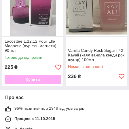
Lacosttee L.12.12 Pour Elle
Magnetic (пур ель магнетік)
90 мл
Vanilla Candy Rock Sugar | 42
Kayali (каял ванила кенди рок
Готово до відправки
шугар) 100мл
225
Немає в наявності
₴
236
₴
Купити
Про нас
96% позитивних з 2949 відгуків за рік
Працює з 11.10.2015