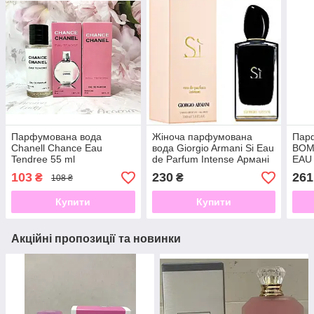
Парфумована вода
Жіноча парфумована
Пар
Chanell Chance Eau
вода Giorgio Armani Si Eau
BOM
Tendree 55 ml
de Parfum Intense Армані
EAU
про де парфум інтенс 100
VIC
103
230
261
₴
₴
108 ₴
мл
Купити
Купити
Акційні пропозиції та новинки