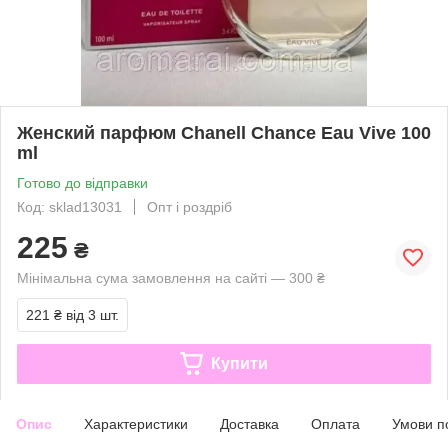
Женский парфюм Chanell Chance Eau Vive 100
ml
Готово до відправки
Код: sklad13031
Опт і роздріб
225
₴
Мінімальна сума замовлення на сайті — 300 ₴
221 ₴
від 3 шт.
Купити
Опис
Характеристики
Доставка
Оплата
Умови п