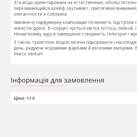
Эта вода ориентирована на естественных, обольститель
переливающийся шлейф окутывает, притягивая внимание, 
элегантности и соблазна.
Хвилюючу парфумерну композицію починають підступом сві
ніжністю фрезії. В «серце» чується квітка лотоса, левкой, 
Ненав'язливу ауру в завершенні створюють геліотроп і мус
З такою туалетною водою можна підкорювати і насолоджу
день, радуючи яскравими фарбами й веселими емоціями. Від
Marco Venturi!
Інформація для замовлення
Ціна:
94 ₴