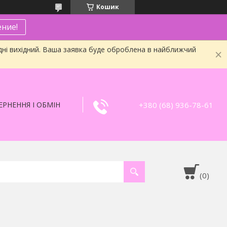
Кошик
ние!
дні вихідний. Ваша заявка буде оброблена в найближчий
+380 (68) 936-78-61
РНЕННЯ І ОБМІН