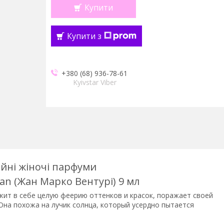
Купити
Купити з
+380 (68) 936-78-61
Kyivstar Viber
ійні жіночі парфуми
an (Жан Марко Вентурі) 9 мл
ржит в себе целую феерию оттенков и красок, поражает своей
Она похожа на лучик солнца, который усердно пытается