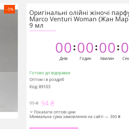
–5%
Оригінальні олійні жіночі парф
Marco Venturi Woman (Жан Марк
9 мл
0
0
0
0
0
0
0
Днів
Годин
Хвилин
Сек
Готово до відправки
Оптом і в роздріб
Код:
89103
94 ₴
99 ₴
Показати оптові ціни
Мінімальна сума замовлення на сайті — 300 ₴