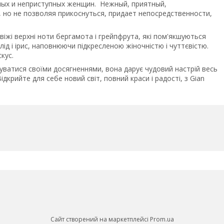
ных и неприступных женщин. Нежный, приятный,
но не позволяя прикоснуться, придает непосредственности,
жі верхні ноти бергамота і грейпфрута, які пом'якшуються
глід і ірис, наповнюючи підкресленою жіночністю і чуттєвістю.
кус.
ватися своїми досягненнями, вона дарує чудовий настрій весь
крийте для себе новий світ, повний краси і радості, з Gian
Сайт створений на маркетплейсі
Prom.ua