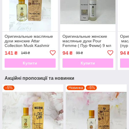
Оригинальные масляные
Оригинальные женские
Ори
духи женские Attar
масляные духи Pour
масл
Collection Musk Kashmir
Femme ( Пур Фемм) 9 мл
(пур
(Атар Колекшн Муск
141
94
94
₴
₴
149 ₴
99 ₴
Кашмир) 12 мл)
Купити
Купити
Акційні пропозиції та новинки
–5%
Новинка
–5%