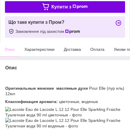
Купити з
Що таке купити з Пром?
Замовлення під захистом
Опис
Характеристики
Доставка
Оплата
Умови п
Опис
Оригинальные женские масляные духи
Pour Elle (пур ель)
12мл
Классификация аромата:
цветочные, водяные