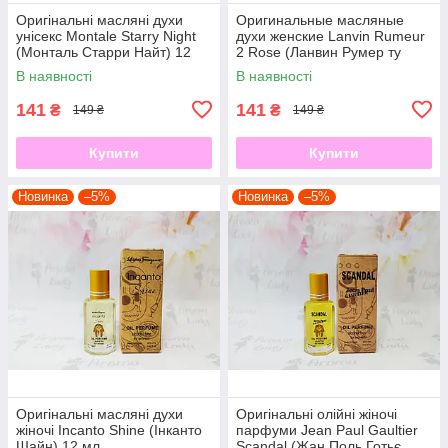
Оригінальні масляні духи
Оригинальные масляные
унісекс Montale Starry Night
духи женские Lanvin Rumeur
(Монталь Старри Найт) 12
2 Rose (Ланвин Румер ту
мл
Роуз) 12 мл
В наявності
В наявності
141
141
₴
₴
149 ₴
149 ₴
Купити
Купити
Новинка
–5%
Новинка
–5%
Оригінальні масляні духи
Оригінальні олійні жіночі
жіночі Incanto Shine (Інканто
парфуми Jean Paul Gaultier
Шайн) 12 мл
Scandal (Жан Поль Готьє