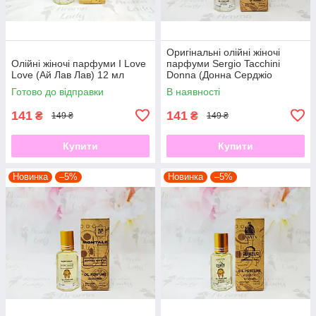
Оригінальні олійні жіночі
Олійні жіночі парфуми I Love
парфуми Sergio Tacchini
Love (Ай Лав Лав) 12 мл
Donna (Донна Серджіо
Тачини) 12 мл
Готово до відправки
В наявності
141
141
₴
₴
149 ₴
149 ₴
Купити
Купити
Новинка
–5%
Новинка
–5%