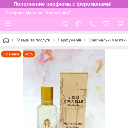
Пополнение парфюма с феромонами!
Интернет-Магазин "Aroma Lady"
Товари та послуги
Парфумерія
Оригінальні масляні
Новинка
–5%