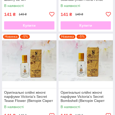
Скандал) 12 мл
В наявності
В наявності
141
141
₴
₴
149 ₴
149 ₴
Купити
Купити
Новинка
–5%
Новинка
–5%
Оригінальні олійні жіночі
Оригінальні олійні жіночі
парфуми Victoria's Secret
парфуми Victoria's Secret
Tease Flower (Вікторія Сікрет
Bombshell (Вікторія Сікрет
Тіз Фловер) 12 мл
Бомбшелл) 12 мл
В наявності
В наявності