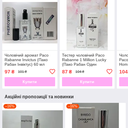
Чоловічий аромат Paco
Тестер чоловічий Paco
Чоло
Rabanne Invictus (Пако
Rabanne 1 Million Lucky
Paco
Рабан Інвіктус) 60 мл
(Пако Рабан Один
Hom
Мільйон Лаки) 60мл
97
87
104
₴
₴
101 ₴
104 ₴
Купити
Купити
Акційні пропозиції та новинки
–16%
–16%