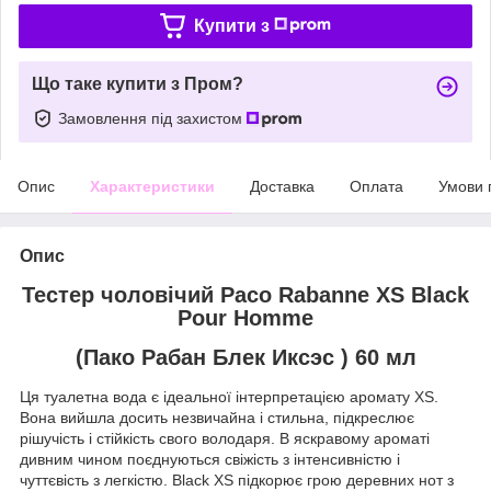
Купити з
Що таке купити з Пром?
Замовлення під захистом
Опис
Характеристики
Доставка
Оплата
Умови 
Опис
Тестер чоловічий Paco Rabanne XS Black
Pour Homme
(Пако Рабан Блек Иксэс ) 60 мл
Ця туалетна вода є ідеальної інтерпретацією аромату XS.
Вона вийшла досить незвичайна і стильна, підкреслює
рішучість і стійкість свого володаря. В яскравому ароматі
дивним чином поєднуються свіжість з інтенсивністю і
чуттєвість з легкістю. Black XS підкорює грою деревних нот з