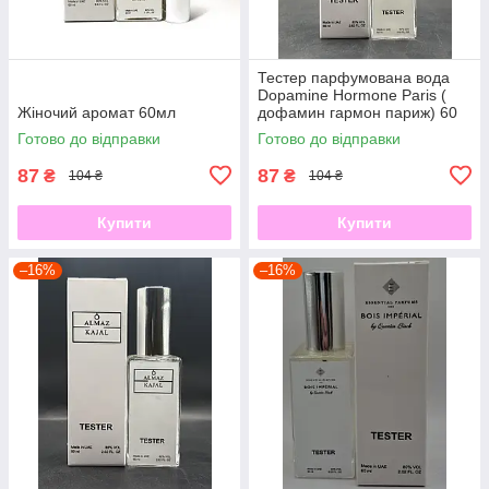
Тестер парфумована вода
Dopamine Hormone Paris (
Жіночий аромат 60мл
дофамин гармон париж) 60
мл
Готово до відправки
Готово до відправки
87
87
₴
₴
104 ₴
104 ₴
Купити
Купити
–16%
–16%