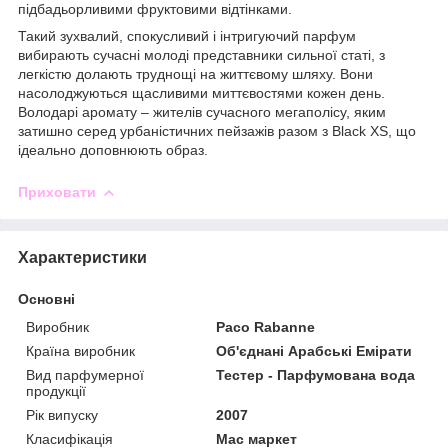
підбадьорливими фруктовими відтінками.
Такий зухвалий, спокусливий і інтригуючий парфум
вибирають сучасні молоді представники сильної статі, з
легкістю долають труднощі на життєвому шляху. Вони
насолоджуються щасливими миттєвостями кожен день.
Володарі аромату – жителів сучасного мегаполісу, яким
затишно серед урбаністичних пейзажів разом з Black XS, що
ідеально доповнюють образ.
Приховати
Характеристики
Основні
Виробник
Paco Rabanne
Країна виробник
Об'єднані Арабські Емірати
Вид парфумерної
Тестер - Парфумована вода
продукції
Рік випуску
2007
Класифікація
Мас маркет