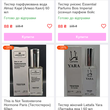
Тестер парфумована вода
Тестер унісекс Essential
Almaz Kajal (Алмаз Каял) 60
Parfums Bois Imperial
мл
(єсеншл парфюм бойс
империал) 60 мл
Готово до відправки
Готово до відправки
88
88
₴
₴
105 ₴
105 ₴
Купити
Купити
–16%
–16%
This is Not Testosterone
Hormone Paris (Тестостерон)
Тестер жіночий Lattafa Yara
60мл
(Латтафа яра ) 60 мл