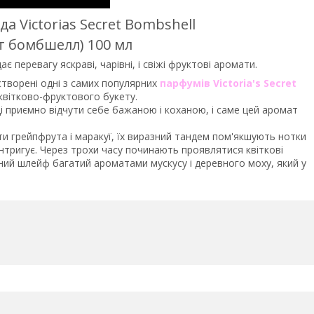
 Victorias Secret Bombshell
ет бомбшелл) 100 мл
ає перевагу яскраві, чарівні, і свіжі фруктові аромати.
створені одні з самих популярних
парфумів Victoria's Secret
вітково-фруктового букету.
 приємно відчути себе бажаною і коханою, і саме цей аромат
 грейпфрута і маракуї, їх виразний тандем пом'якшують нотки
інтригує. Через трохи часу починають проявлятися квіткові
карний шлейф багатий ароматами мускусу і деревного моху, який у