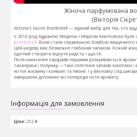
Жіноча парфумована вода
(Вікторія Сікр
Victoria's Secret Bombshell — вдалий вибір для тих, хто відд
У 2010 році Адріаною Медіною і Марком Книтковски були 
Bombshell
. Вони стали справжньою бомбою вишуканого к
Цей шедевр має безмежно глибоким запахом. Кожній жінці
здатний створити відчути радість і щастя.
Після нанесення парфумів першими розкриваються аромати
танжерина і полуниці —таке сплетіння запахів захоплює і 
нотки жасмину і конвалії та півонії. І у висновку слід ши
завершенні доповнює всі попередні ноти аромату.
Інформація для замовлення
Ціна:
252 ₴