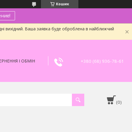
Кошик
ние!
дні вихідний. Ваша заявка буде оброблена в найближчий
+380 (68) 936-78-61
РНЕННЯ І ОБМІН