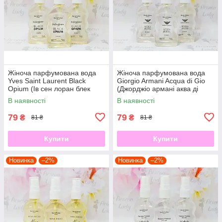
Жіноча парфумована вода
Жіноча парфумована вода
Yves Saint Laurent Black
Giorgio Armani Acqua di Gio
Opium (Ів сен лоран блек
(Джорджіо армані аква ді
опіум) 50 мл
джіо) 50 мл
В наявності
В наявності
79
79
₴
₴
81 ₴
81 ₴
Купити
Купити
Новинка
–2%
Новинка
–2%