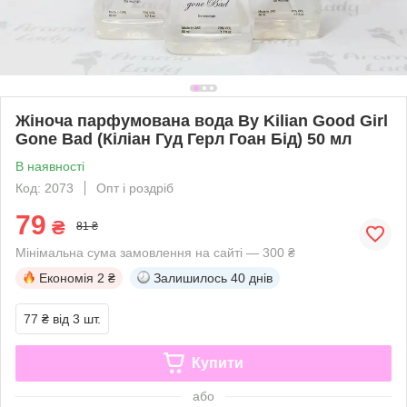
Жіноча парфумована вода By Kilian Good Girl
Gone Bad (Кіліан Гуд Герл Гоан Бід) 50 мл
В наявності
Код: 2073
Опт і роздріб
79
₴
81 ₴
Мінімальна сума замовлення на сайті — 300 ₴
Економія
2 ₴
Залишилось
40 днів
77 ₴
від 3 шт.
Купити
або