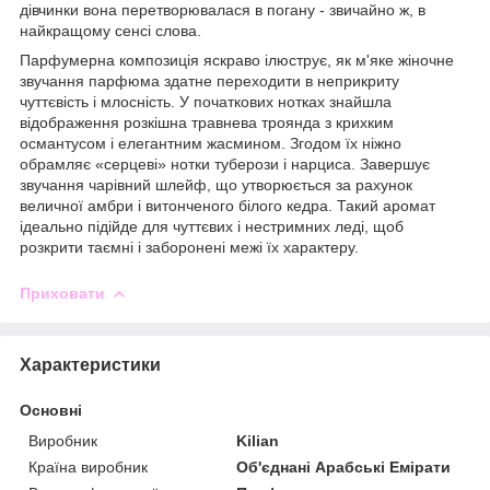
дівчинки вона перетворювалася в погану - звичайно ж, в
найкращому сенсі слова.
Парфумерна композиція яскраво ілюструє, як м'яке жіночне
звучання парфюма здатне переходити в неприкриту
чуттєвість і млосність. У початкових нотках знайшла
відображення розкішна травнева троянда з крихким
османтусом і елегантним жасмином. Згодом їх ніжно
обрамляє «серцеві» нотки туберози і нарциса. Завершує
звучання чарівний шлейф, що утворюється за рахунок
величної амбри і витонченого білого кедра. Такий аромат
ідеально підійде для чуттєвих і нестримних леді, щоб
розкрити таємні і заборонені межі їх характеру.
Приховати
Характеристики
Основні
Виробник
Kilian
Країна виробник
Об'єднані Арабські Емірати