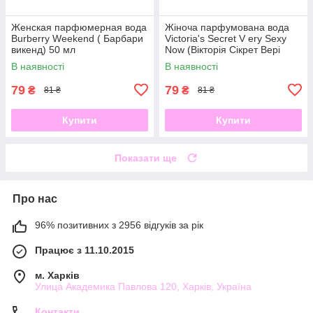
Женская парфюмерная вода
Жіноча парфумована вода
Burberry Weekend ( Барбари
Victoria's Secret V ery Sexy
викенд) 50 мл
Now (Вікторія Сікрет Вері
Сексі Нау) 50 мл
В наявності
В наявності
79
79
₴
₴
81 ₴
81 ₴
Купити
Купити
Показати ще
Про нас
96% позитивних з 2956 відгуків за рік
Працює з 11.10.2015
м. Харків
Улица Академика Павлова 120, Харків, Україна
Контакти