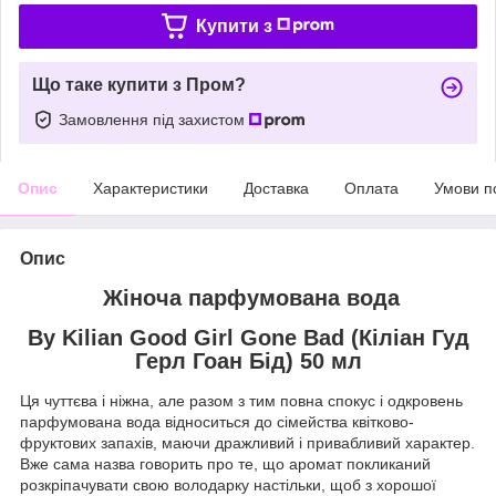
Купити з
Що таке купити з Пром?
Замовлення під захистом
Опис
Характеристики
Доставка
Оплата
Умови п
Опис
Жіноча парфумована вода
By Kilian Good Girl Gone Bad (Кіліан Гуд
Герл Гоан Бід) 50 мл
Ця чуттєва і ніжна, але разом з тим повна спокус і одкровень
парфумована вода відноситься до сімейства квітково-
фруктових запахів, маючи дражливий і привабливий характер.
Вже сама назва говорить про те, що аромат покликаний
розкріпачувати свою володарку настільки, щоб з хорошої