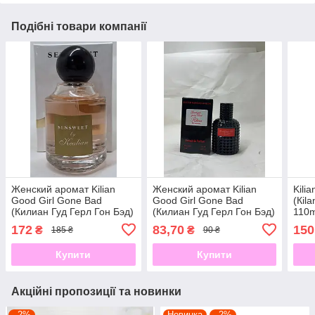
Подібні товари компанії
Женский аромат Kilian
Женский аромат Kilian
Kili
Good Girl Gone Bad
Good Girl Gone Bad
(Кil
(Килиан Гуд Герл Гон Бэд)
(Килиан Гуд Герл Гон Бэд)
110m
100мл
60мл
172
83,70
150
₴
₴
185 ₴
90 ₴
Купити
Купити
Акційні пропозиції та новинки
–2%
Новинка
–2%