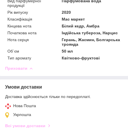
Вид парфумерної
Парфумована вода
продукції
Рік випуску
2020
Класифікація
Мас маркет
Кінцева нота
Білий кедр, Амбра
Початкова нота
Індійська тубероза, Нарцис
Нота серця
Герань, Жасмин, Болгарська
троянда
Об`єм
50 мл
Тип аромату
Квітково-фруктові
Приховати
Умови доставки
Доставка здійснюється тільки по передоплаті.
Нова Пошта
Укрпошта
Всі умови доставки