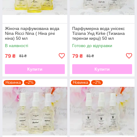
Жіноча парфумована вода
Парфумерна вода унісекс
Nina Ricci Nina ( Ніна річі
Tiziana Унд Kirke (Тизиана
ніна) 50 мл
терензи кирці) 50 мл
В наявності
Готово до відправки
79
79
₴
₴
81 ₴
81 ₴
Купити
Купити
Новинка
–2%
Новинка
–2%