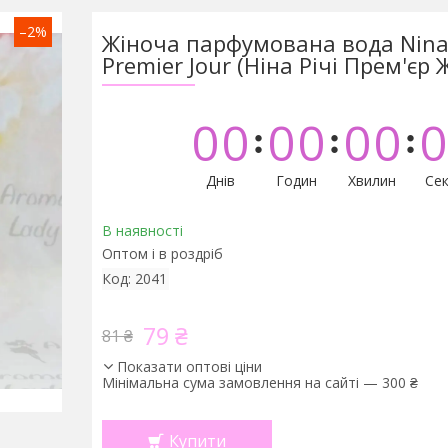
–2%
Жіноча парфумована вода Nina 
Premier Jour (Ніна Річі Прем'єр 
0
0
0
0
0
0
0
Днів
Годин
Хвилин
Сек
В наявності
Оптом і в роздріб
Код:
2041
79 ₴
81 ₴
Показати оптові ціни
Мінімальна сума замовлення на сайті — 300 ₴
Купити