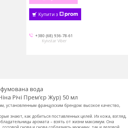
Купити з
+380 (68) 936-78-61
Kyivstar Viber
рфумована вода
(Ніна Річі Прем'єр Жур) 50 мл
ам, установленным французским брендом: высокое качество,
орые знают, как добиться поставленных целей. Их кожа, взгляд,
 обладательницы аромата – взять от жизни максимум. Она
, готовой снова и снова соблазнять мужчину, так и деловой