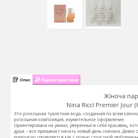
Опис
Характеристики
Жіноча па
Nina Ricci Premier Jour 
Это роскошная туалетная вода, созданная по всем канон
роскошная композиция, изумительное оформление.
Ориентирована на умных, уверенных в себе красавиц, кот
душа – все призывает начать новый день сначала. Девиз
прекрасно справляется как с ролью страстной любовницы