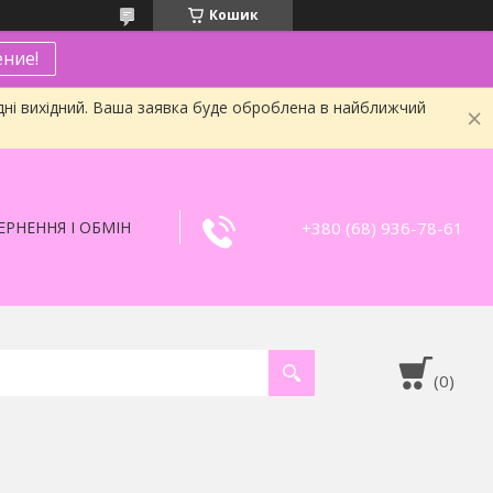
Кошик
ние!
дні вихідний. Ваша заявка буде оброблена в найближчий
+380 (68) 936-78-61
РНЕННЯ І ОБМІН