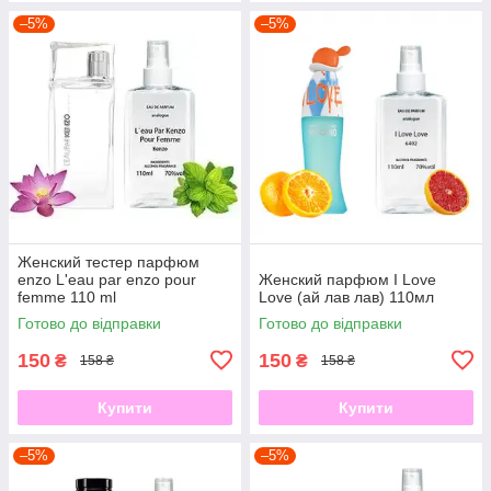
–5%
–5%
Женский тестер парфюм
enzo L'eau par enzo pour
Женский парфюм I Love
femme 110 ml
Love (ай лав лав) 110мл
Готово до відправки
Готово до відправки
150
150
₴
₴
158 ₴
158 ₴
Купити
Купити
–5%
–5%