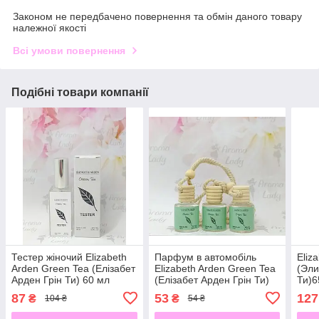
Законом не передбачено повернення та обмін даного товару
належної якості
Всі умови повернення
Подібні товари компанії
Тестер жіночий Elizabeth
Парфум в автомобіль
Eliz
Arden Green Tea (Елізабет
Elizabeth Arden Green Tea
(Эли
Арден Грін Ти) 60 мл
(Елізабет Арден Грін Ти)
Ти)6
12 мл
87
53
127
₴
₴
104 ₴
54 ₴