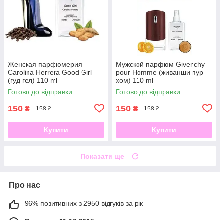
Женская парфюмерия
Мужской парфюм Givenchy
Carolina Herrera Good Girl
pour Homme (живанши пур
(гуд гел) 110 ml
хом) 110 ml
Готово до відправки
Готово до відправки
150
150
₴
₴
158 ₴
158 ₴
Купити
Купити
Показати ще
Про нас
96% позитивних з 2950 відгуків за рік