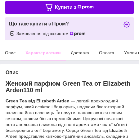
Купити з
Що таке купити з Пром?
Замовлення під захистом
Опис
Характеристики
Доставка
Оплата
Умови 
Опис
Женский парфюм Green Tea от Elizabeth
Arden110 ml
Green Tea від Elizabeth Arden
— легкий прохолодний
парфум, який освіжає і бадьорить, надаючи благотворний
вплив на його власниць. Їх почуття наповнюються новим
змістом, стаючи більш гармонійними. Цитрусові початкові
ноти апельсина і лимона відтінені ароматами чистої м'яти і
благородного олії бергамоту. Серце Green Tea від Elizabeth
Arden представляє квітково-трав'яний ансамбль, складене з