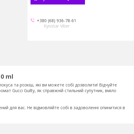
+380 (68) 936-78-61
Kyivstar Viber
10 ml
спокуса та розкіш, які ви можете собі дозволити! Відчуйте
мат Gucci Guilty, як справжній стильний супутник, вміло
рений для вас. Не відмовляйте собі в задоволенні опинитися в