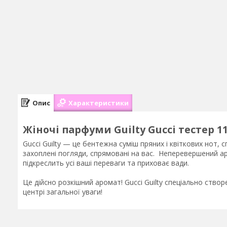
Опис
Характеристики
Жіночі парфуми Guilty Gucci тестер 1
Gucci Guilty — це бентежна суміш пряних і квіткових нот, 
захоплені погляди, спрямовані на вас. Неперевершений аро
підкреслить усі ваші переваги та приховає вади.
Це дійсно розкішний аромат! Gucci Guilty спеціально ство
центрі загальної уваги!