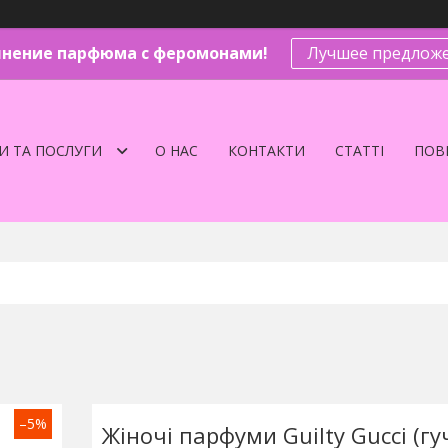
нение парфюма с феромонами!
Лучшее предложе
И ТА ПОСЛУГИ
О НАС
КОНТАКТИ
СТАТТІ
ПОВЕ
–5%
Жіночі парфуми Guilty Gucci (гуч