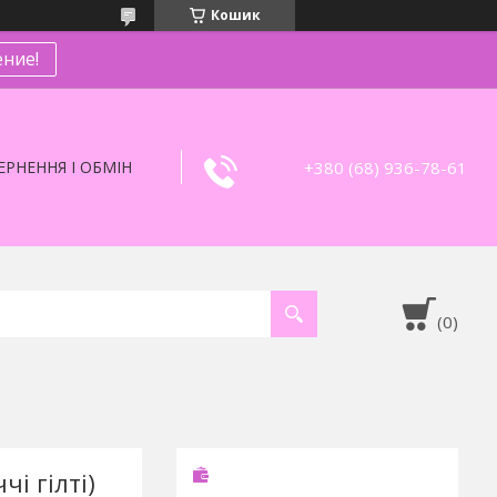
Кошик
ние!
+380 (68) 936-78-61
РНЕННЯ І ОБМІН
чі гілті)