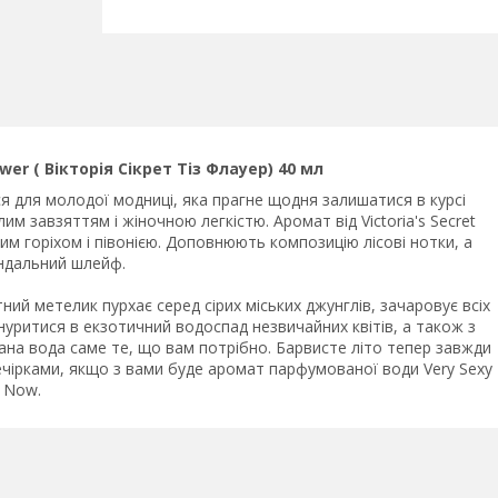
ower ( Вікторія Сікрет Тіз Флауер) 40 мл
 для молодої модниці, яка прагне щодня залишатися в курсі
 завзяттям і жіночною легкістю. Аромат від Victoria's Secret
м горіхом і півонією. Доповнюють композицію лісові нотки, а
ндальний шлейф.
й метелик пурхає серед сірих міських джунглів, зачаровує всіх
нуритися в екзотичний водоспад незвичайних квітів, а також з
ана вода саме те, що вам потрібно. Барвисте літо тепер завжди
чірками, якщо з вами буде аромат парфумованої води Very Sexy
Now.