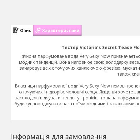
Опис
Характеристики
Тестер Victoria's Secret Tease Fl
Жіноча парфумована вода Very Sexy Now призначається
модних тенденцій. Вона наповнює свою володарку веселим
зачаровує всіх оточуючих хвилюючою фрезією, мускатни
також ска
Власниця парфумованої води Very Sexy Now немов трепетни
оточуючих і підкорює чоловічі серця. Якщо ви хочете за
насолодою відчувати теплоту тропіків, то дана парфумов
буде супроводжувати вас своїми модними і запальними ве
Інформація для замовлення