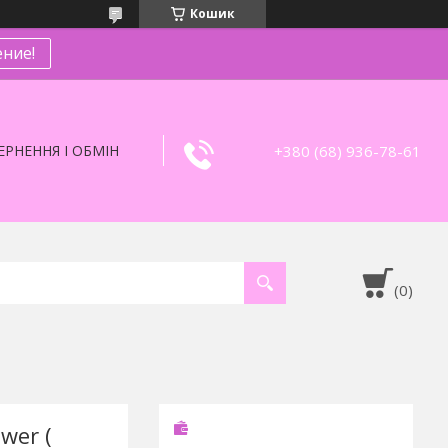
Кошик
ние!
+380 (68) 936-78-61
РНЕННЯ І ОБМІН
ower (