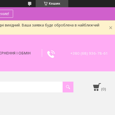
Кошик
ние!
дні вихідний. Ваша заявка буде оброблена в найближчий
+380 (68) 936-78-61
РНЕННЯ І ОБМІН