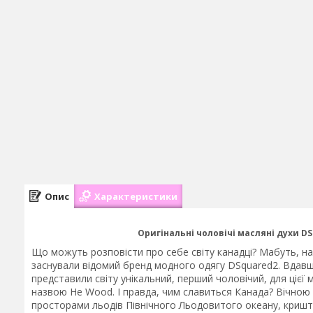
Опис
Характеристики
Оригінальні чоловічі масляні духи D
Що можуть розповісти про себе світу канадці? Мабуть, на
заснували відомий бренд модного одягу DSquared2. Вдавш
представили світу унікальний, перший чоловічий, для цієї
назвою He Wood. І правда, чим славиться Канада? Вічною
просторами льодів Північного Льодовитого океану, криш