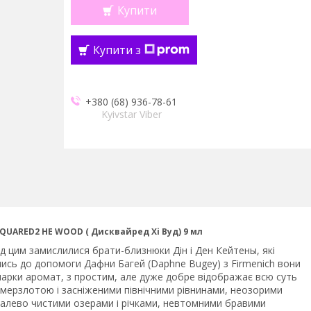
Купити
Купити з
+380 (68) 936-78-61
Kyivstar Viber
SQUARED2 HE WOOD ( Дисквайред Хі Вуд) 9 мл
д цим замислилися брати-близнюки Дін і Ден Кейтены, які
ись до допомоги Дафни Багей (Daphne Bugey) з Firmenich вони
 марки аромат, з простим, але дуже добре відображає всю суть
 мерзлотою і засніженими північними рівнинами, неозорими
талево чистими озерами і річками, невтомними бравими