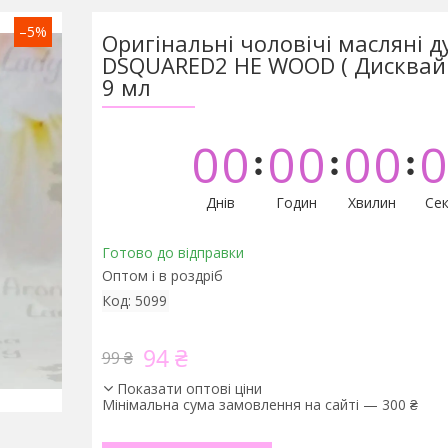
–5%
Оригінальні чоловічі масляні д
DSQUARED2 HE WOOD ( Дисквайр
9 мл
0
0
0
0
0
0
0
Днів
Годин
Хвилин
Сек
Готово до відправки
Оптом і в роздріб
Код:
5099
94 ₴
99 ₴
Показати оптові ціни
Мінімальна сума замовлення на сайті — 300 ₴