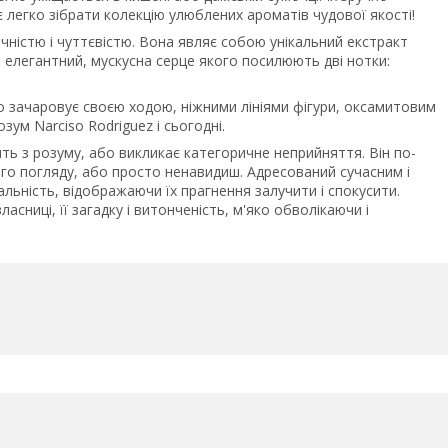
є легко зібрати колекцію улюблених ароматів чудової якості!
ністю і чуттєвістю. Вона являє собою унікальний екстракт
 і елегантний, мускусна серце якого посилюють дві нотки:
о зачаровує своєю ходою, ніжними лініями фігури, оксамитовим
зум Narciso Rodriguez і сьогодні.
ть з розуму, або викликає категоричне неприйняття. Він по-
ого погляду, або просто ненавидиш. Адресований сучасним і
льність, відображаючи їх прагнення залучити і спокусити.
асниці, її загадку і витонченість, м'яко обволікаючи і