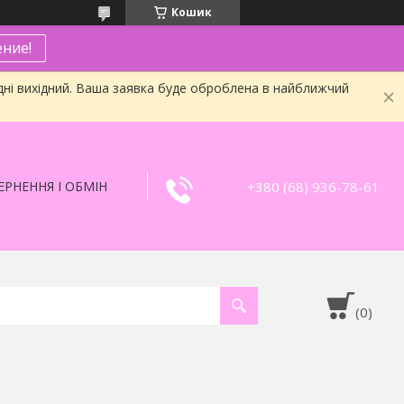
Кошик
ние!
дні вихідний. Ваша заявка буде оброблена в найближчий
+380 (68) 936-78-61
РНЕННЯ І ОБМІН