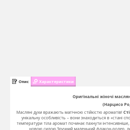
Опис
Характеристики
Оригінальні жіночі маслян
(Нарцисо Ро
Масляні духи вражають магічною стійкістю ароматів!
Ст
унікальну особливість – вони знаходиться в «стані спо
температури тіла аромат починає пахнути інтенсивніше, 
новою силою.Зручний маленький флакон-ролер, лег