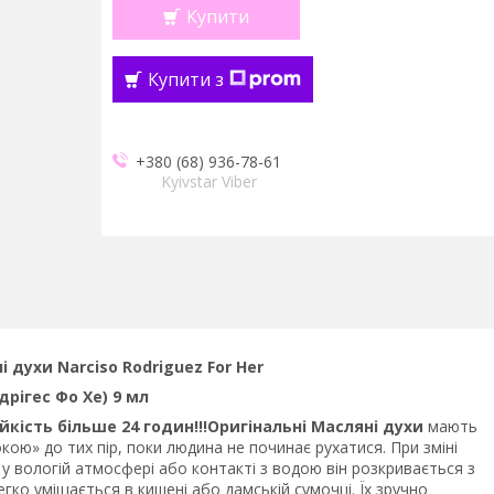
Купити
Купити з
+380 (68) 936-78-61
Kyivstar Viber
і духи Narciso Rodriguez For Her
дрігес Фо Хе) 9 мл
ійкість більше 24 годин!!!Оригінальні Масляні духи
мають
кою» до тих пір, поки людина не починає рухатися. При зміні
у вологій атмосфері або контакті з водою він розкривається з
ко уміщається в кишені або дамській сумочці. Їх зручно