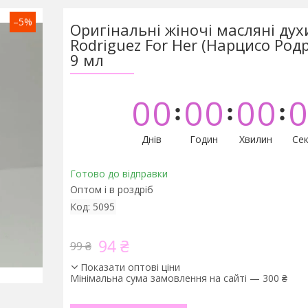
–5%
Оригінальні жіночі масляні дух
Rodriguez For Her (Нарцисо Родр
9 мл
0
0
0
0
0
0
0
Днів
Годин
Хвилин
Сек
Готово до відправки
Оптом і в роздріб
Код:
5095
94 ₴
99 ₴
Показати оптові ціни
Мінімальна сума замовлення на сайті — 300 ₴