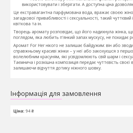
використовувати і зберігати. А доступна ціна дозволя
Це екстравагантна парфумована вода, вражає своєю жіноч
загадкової привабливості і сексуальності, такий чуттєвий
квіткова та ін.
Творець аромату розповідає, що його надихнула жінка, щ
поглядом, яка любить п'янкий запах мускусу, не покидає ро
Аромат For Her нікого не залишає байдужим: він або зводи
справжньому красиві жінки – у неї або закохуєшся з перш
волелюбним красуням, які усвідомлюють свій шарм і сексуа
Таємнича і розкішна композиція передає чуттєвість своєї вл
залишаючи відчуття дотику ніжного шовку.
Інформація для замовлення
Ціна:
94 ₴