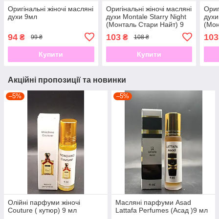
Оригінальні жіночі масляні
Оригінальні жіночі масляні
Ориг
духи 9мл
духи Montale Starry Night
духи
(Монталь Стари Найт) 9
(Мон
мл
мл
94
103
103
₴
₴
99 ₴
108 ₴
Купити
Купити
Акційні пропозиції та новинки
–5%
–5%
Олійні парфуми жіночі
Масляні парфуми Asad
Couture ( кутюр) 9 мл
Lattafa Perfumes (Асад )9 мл