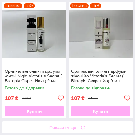
Новинка
–5%
Новинка
–5%
Оригінальні олійні парфуми
Оригінальні олійні парфуми
жіночі Night Victoria's Secret (
жіночі Xo Victoria's Secret (
Вікторія Сікрет Найт) 9 мл
Вікторія Сикрет Хо) 9 мл
Готово до відправки
Готово до відправки
107
107
₴
₴
113 ₴
113 ₴
Купити
Купити
Показати ще