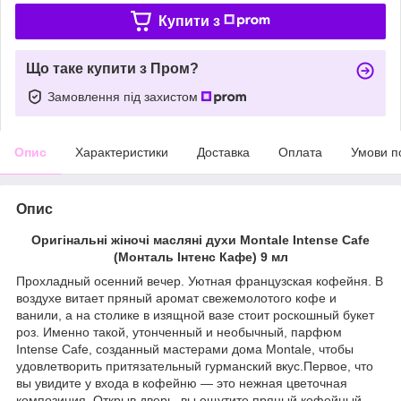
Купити з
Що таке купити з Пром?
Замовлення під захистом
Опис
Характеристики
Доставка
Оплата
Умови п
Опис
Оригінальні жіночі масляні духи Montale Intense Cafe
(Монталь Інтенс Кафе) 9 мл
Прохладный осенний вечер. Уютная французская кофейня. В
воздухе витает пряный аромат свежемолотого кофе и
ванили, а на столике в изящной вазе стоит роскошный букет
роз. Именно такой, утонченный и необычный, парфюм
Intense Cafe, созданный мастерами дома Montale, чтобы
удовлетворить притязательный гурманский вкус.Первое, что
вы увидите у входа в кофейню — это нежная цветочная
композиция. Открыв дверь, вы ощутите пряный кофейный