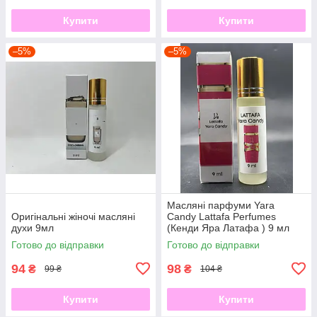
Купити
Купити
–5%
–5%
Масляні парфуми Yara
Оригінальні жіночі масляні
Candy Lattafa Perfumes
духи 9мл
(Кенди Яра Латафа ) 9 мл
Готово до відправки
Готово до відправки
94
98
₴
₴
99 ₴
104 ₴
Купити
Купити