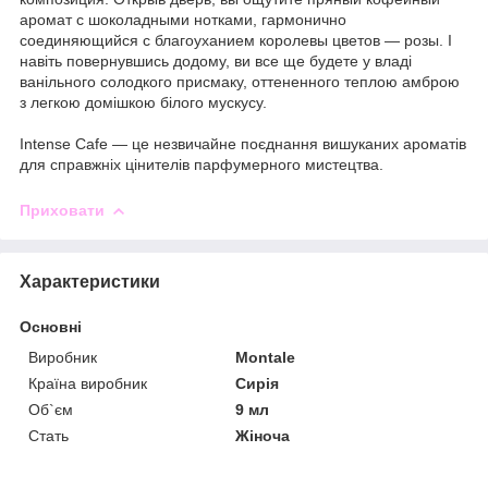
аромат с шоколадными нотками, гармонично
соединяющийся с благоуханием королевы цветов — розы. І
навіть повернувшись додому, ви все ще будете у владі
ванільного солодкого присмаку, оттененного теплою амброю
з легкою домішкою білого мускусу.
Intense Cafe — це незвичайне поєднання вишуканих ароматів
для справжніх цінителів парфумерного мистецтва.
Приховати
Характеристики
Основні
Виробник
Montale
Країна виробник
Сирія
Об`єм
9 мл
Стать
Жіноча