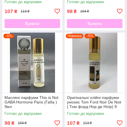
Готово до відправки
Готово до відправки
107
98
₴
₴
113 ₴
104 ₴
Купити
Купити
–5%
Новинка
–5%
Масляні парфуми This is Not
Оригінальні олійні парфуми
GABA Hormone Paris (Габа )
унісекс Tom Ford Noir De Noir
9мл
( Том форд Нор де Ноїр) 9
мл
Готово до відправки
Готово до відправки
98
107
₴
₴
104 ₴
113 ₴