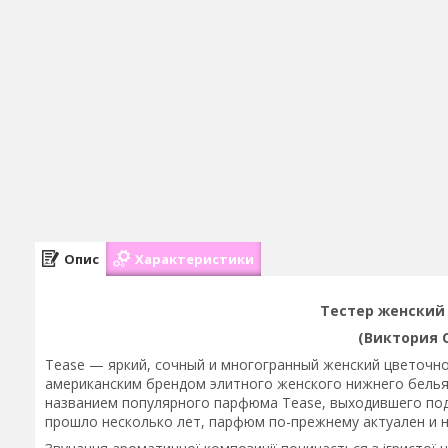
Опис
Характеристики
Тестер женский V
(Виктория С
Tease — яркий, сочный и многогранный женский цветочн
американским брендом элитного женского нижнего белья V
названием популярного парфюма Tease, выходившего под 
прошло несколько лет, парфюм по-прежнему актуален и 