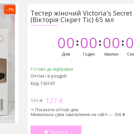
–3%
Тестер жіночий Victoria's Secret
(Вікторія Сікрет Тіс) 65 мл
0
0
0
0
0
0
0
Днів
Годин
Хвилин
Сек
Готово до відправки
Оптом і в роздріб
Код:
130147
127 ₴
131 ₴
Показати оптові ціни
Мінімальна сума замовлення на сайті — 300 ₴
Купити