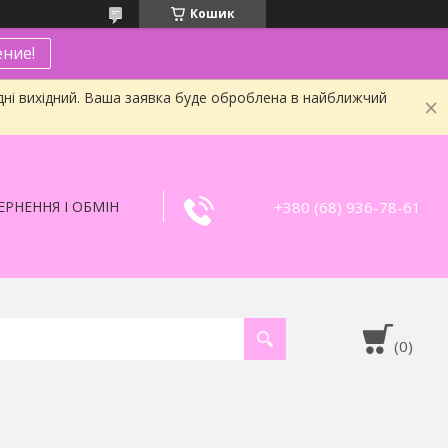
Кошик
ние!
дні вихідний. Ваша заявка буде оброблена в найближчий
+380 (68) 936-78-61
РНЕННЯ І ОБМІН