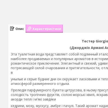
Опис
Характеристики
Тестер Giorgio
(Джорджіо Армані Ак
Эта туалетная вода представляет собой подлинный этало
наиболее продаваемых и популярных ароматов в истории.
романтическое приключение. Элегантный и свежий, удив
потрясающей силой очарования и притягательности, отл
в
унылые и серые будние дни он окружает ласковыми и те
атмосферой размеренного отдыха.
Прелюдія парфумерного букета цитрусова, в ньому присут
солодкість тропічних фруктів, солоні морські хвилі, яскра
акорди теплі і м'які завдяки
кедрини, моху, мускусу, амбре і пачулі. Такий аромат над