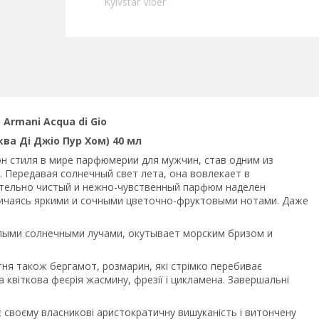
Kyivstar Viber
 Armani Acqua di Gio
ва Ді Джіо Пур Хом) 40 мл
н стиля в мире парфюмерии для мужчин, став одним из
 Передавая солнечный свет лета, она вовлекает в
ительно чистый и нежно-чувственный парфюм наделен
ичаясь яркими и сочными цветочно-фруктовыми нотами. Даже
плыми солнечными лучами, окутывает морским бризом и
ня також бергамот, розмарин, які стрімко перебиває
ва квіткова феєрія жасмину, фрезії і цикламена. Завершальні
ає своєму власникові аристократичну вишуканість і витончену