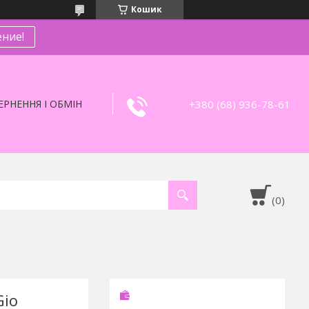
Кошик
ние!
+380 (68) 936-78-61
РНЕННЯ І ОБМІН
Gio