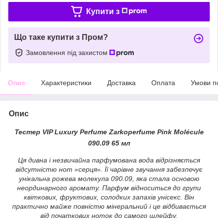
Купити з
Що таке купити з Пром?
Замовлення під захистом
Опис
Характеристики
Доставка
Оплата
Умови п
Опис
Тестер VIP Luxury Perfume Zarkoperfume Pink Molécule
090.09 65 мл
Ця дивна і незвичайна парфумована вода відрізняється
відсутністю нот «серця». Її чарівне звучання забезпечує
унікальна рожева молекула 090.09, яка стала основою
неординарного аромату. Парфум відноситься до групи
квіткових, фруктових, солодких запахів унісекс. Він
практично майже повністю мінеральний і це відбивається
від початкових ноток до самого шлейфу.