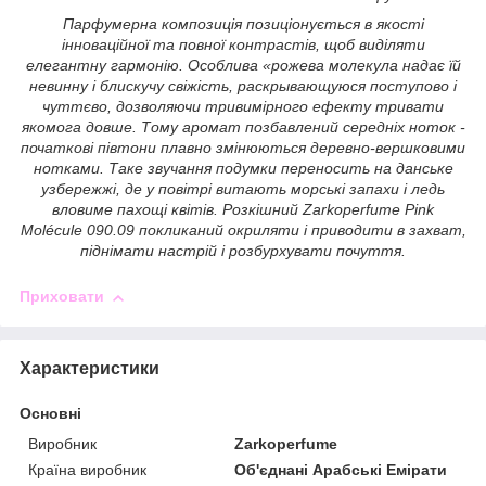
Парфумерна композиція позиціонується в якості
інноваційної та повної контрастів, щоб виділяти
елегантну гармонію. Особлива «рожева молекула надає їй
невинну і блискучу свіжість, раскрывающуюся поступово і
чуттєво, дозволяючи тривимірного ефекту тривати
якомога довше. Тому аромат позбавлений середніх ноток -
початкові півтони плавно змінюються деревно-вершковими
нотками. Таке звучання подумки переносить на данське
узбережжі, де у повітрі витають морські запахи і ледь
вловиме пахощі квітів. Розкішний Zarkoperfume Pink
Molécule 090.09 покликаний окриляти і приводити в захват,
піднімати настрій і розбурхувати почуття.
Приховати
Характеристики
Основні
Виробник
Zarkoperfume
Країна виробник
Об'єднані Арабські Емірати