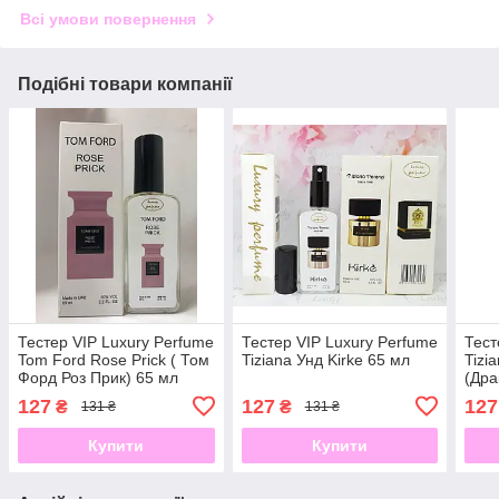
Всі умови повернення
Подібні товари компанії
Тестер VIP Luxury Perfume
Тестер VIP Luxury Perfume
Тест
Tom Ford Rose Prick ( Том
Tiziana Унд Kirke 65 мл
Tizi
Форд Роз Прик) 65 мл
(Дра
127
127
127
₴
₴
131 ₴
131 ₴
Купити
Купити