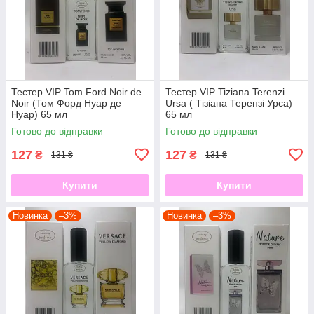
Тестер VIP Tom Ford Noir de
Тестер VIP Tiziana Terenzi
Noir (Том Форд Нуар де
Ursa ( Тізіана Терензі Урса)
Нуар) 65 мл
65 мл
Готово до відправки
Готово до відправки
127
127
₴
₴
131 ₴
131 ₴
Купити
Купити
Новинка
–3%
Новинка
–3%