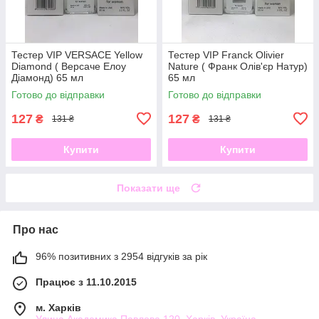
Тестер VIP VERSACE Yellow
Тестер VIP Franck Olivier
Diamond ( Версаче Елоу
Nature ( Франк Олів'єр Натур)
Діамонд) 65 мл
65 мл
Готово до відправки
Готово до відправки
127
127
₴
₴
131 ₴
131 ₴
Купити
Купити
Показати ще
Про нас
96% позитивних з 2954 відгуків за рік
Працює з 11.10.2015
м. Харків
Улица Академика Павлова 120, Харків, Україна