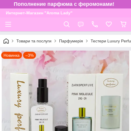
Пополнение парфюма с феромонами!
Интернет-Магазин "Aroma Lady"
Товари та послуги
Парфумерія
Тестери Luxury Perf
Новинка
–3%