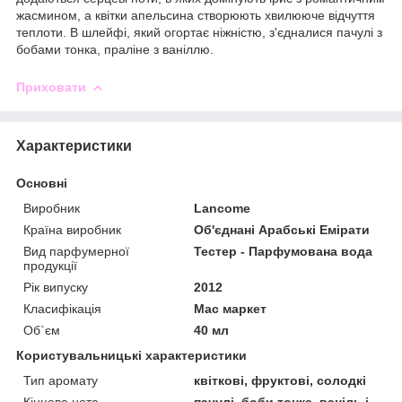
жасмином, а квітки апельсина створюють хвилююче відчуття
теплоти. В шлейфі, який огортає ніжністю, з'єдналися пачулі з
бобами тонка, праліне з ваніллю.
Приховати
Характеристики
Основні
Виробник
Lancome
Країна виробник
Об'єднані Арабські Емірати
Вид парфумерної
Тестер - Парфумована вода
продукції
Рік випуску
2012
Класифікація
Мас маркет
Об`єм
40 мл
Користувальницькі характеристики
Тип аромату
квіткові, фруктові, солодкі
Кінцева нота
пачулі, боби тонка, ваніль і