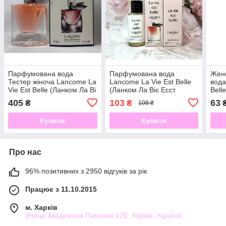
Парфумована вода
Парфумована вода
Жен
Тестер жіноча Lancome La
Lancome La Vie Est Belle
вода
Vie Est Belle (Ланком Ла Ві
(Ланком Ла Віє Есст
Bell
Ест Бель) 75 мл
Белль)
бель
405
103
63
₴
₴
108 ₴
Купити
Купити
Про нас
96% позитивних з 2950 відгуків за рік
Працює з 11.10.2015
м. Харків
Улица Академика Павлова 120, Харків, Україна