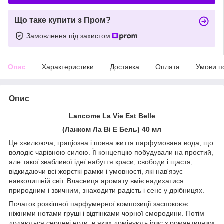
Що таке купити з Пром?
Замовлення під захистом
Опис
Характеристики
Доставка
Оплата
Умови п
Опис
Lancome La Vie Est Belle
(Ланком Ла Ві Е Бель) 40 мл
Це хвилююча, граціозна і повна життя парфумована вода, що
володіє чарівною силою. Її концепцію побудували на простий,
але такої звабливої ідеї набуття краси, свободи і щастя,
відкидаючи всі жорсткі рамки і умовності, які нав'язує
навколишній світ. Власниця аромату вміє надихатися
природним і звичним, знаходити радість і сенс у дрібницях.
Початок розкішної парфумерної композиції заспокоює
ніжними нотами груші і відтінками чорної смородини. Потім
додаються серцеві ноти, в яких домінують ірис з романтичним