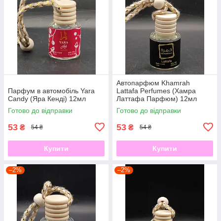
Автопарфюм Khamrah
Парфум в автомобіль Yara
Lattafa Perfumes (Хамра
Candy (Яра Кенді) 12мл
Латтафа Парфюм) 12мл
Готово до відправки
Готово до відправки
53
53
₴
₴
54 ₴
54 ₴
Купити
Купити
–2%
–2%