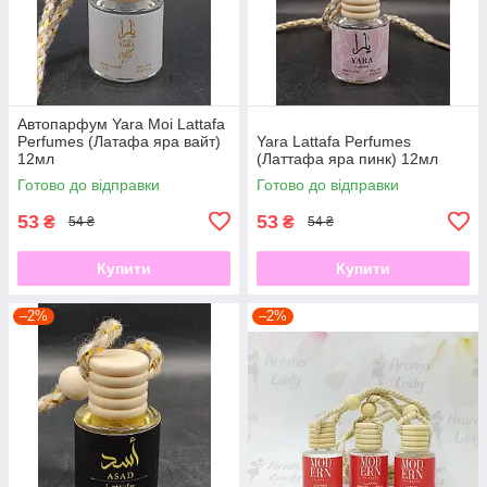
Автопарфум Yara Moi Lattafa
Perfumes (Латафа яра вайт)
Yara Lattafa Perfumes
12мл
(Латтафа яра пинк) 12мл
Готово до відправки
Готово до відправки
53
53
₴
₴
54 ₴
54 ₴
Купити
Купити
–2%
–2%