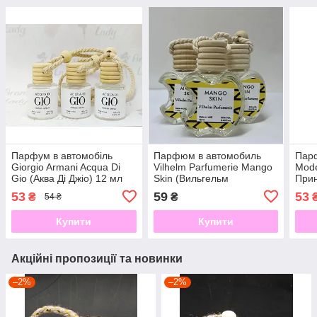
Парфум в автомобіль
Парфюм в автомобиль
Парф
Giorgio Armani Acqua Di
Vilhelm Parfumerie Mango
Mode
Gio (Аква Ді Джіо) 12 мл
Skin (Вильгельм
Прин
Парфюмер Манго Скин)
53
59
53
₴
₴
54 ₴
12 мл
Купити
Купити
Акційні пропозиції та новинки
–2%
–2%