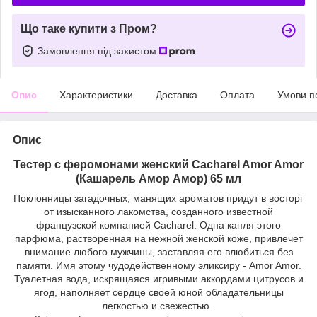
Що таке купити з Пром?
Замовлення під захистом
Опис
Характеристики
Доставка
Оплата
Умови п
Опис
Тестер с феромонами женский Cacharel Amor Amor
(Кашарель Амор Амор) 65 мл
Поклонницы загадочных, манящих ароматов придут в восторг
от изысканного лакомства, созданного известной
французской компанией Cacharel. Одна капля этого
парфюма, растворенная на нежной женской коже, привлечет
внимание любого мужчины, заставляя его влюбиться без
памяти. Имя этому чудодейственному эликсиру - Amor Amor.
Туалетная вода, искрящаяся игривыми аккордами цитрусов и
ягод, наполняет сердце своей юной обладательницы
легкостью и свежестью.