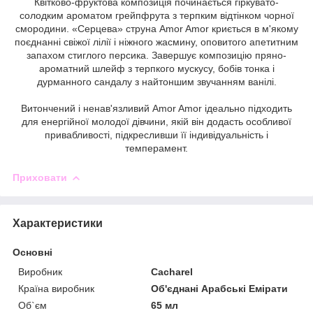
Квітково-фруктова композиція починається гіркувато-
солодким ароматом грейпфрута з терпким відтінком чорної
смородини. «Серцева» струна Amor Amor криється в м'якому
поєднанні свіжої лілії і ніжного жасмину, оповитого апетитним
запахом стиглого персика. Завершує композицію пряно-
ароматний шлейф з терпкого мускусу, бобів тонка і
дурманного сандалу з найтоншим звучанням ванілі.
Витончений і ненав'язливий Amor Amor ідеально підходить
для енергійної молодої дівчини, якій він додасть особливої
привабливості, підкресливши її індивідуальність і
темперамент.
Приховати
Характеристики
Основні
Виробник
Cacharel
Країна виробник
Об'єднані Арабські Емірати
Об`єм
65 мл