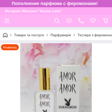
Пополнение парфюма с феромонами!
Интернет-Магазин "Aroma Lady"
Товари та послуги
Парфумерія
Тестера з феромона
Новинка