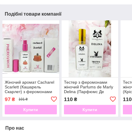
Подібні товари компанії
Жіночий аромат Cacharel
Тестер з феромонами
Тес
Scarlett (Кашарель
жіночий Parfums de Marly
жіно
Скарлет) з феромонами
Delina (Парфюмс Де
(Крі
60 мл
Марлі Делина) 65 мл
97
110
110
₴
₴
101 ₴
Купити
Купити
Про нас