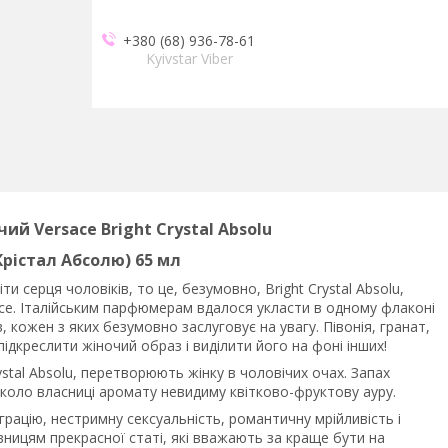
+380 (68) 936-78-61
Kyivstar Viber
очий
Versace Bright Crystal Absolu
Крістал Абсолю) 65 мл
 серця чоловіків, то це, безумовно, Bright Crystal Absolu,
ce. Італійським парфюмерам вдалося укласти в одному флаконі
кожен з яких безумовно заслуговує на увагу. Півонія, гранат,
підкреслити жіночий образ і виділити його на фоні інших!
rystal Absolu, перетворюють жінку в чоловічих очах. Запах
коло власниці аромату невидиму квітково-фруктову ауру.
рацію, нестримну сексуальність, романтичну мрійливість і
авницям прекрасної статі, які вважають за краще бути на