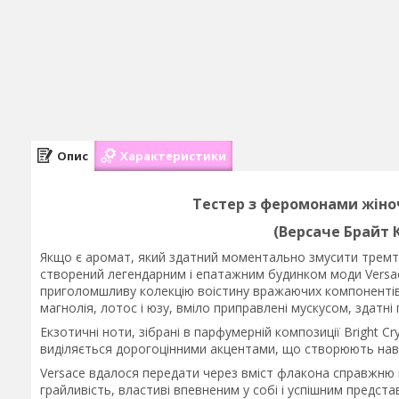
Опис
Характеристики
Тестер з феромонами жін
(Версаче Брайт 
Якщо є аромат, який здатний моментально змусити тремтіти
створений легендарним і епатажним будинком моди Versa
приголомшливу колекцію воістину вражаючих компонентів, 
магнолія, лотос і юзу, вміло приправлені мускусом, здатні 
Екзотичні ноти, зібрані в парфумерній композиції Bright C
виділяється дорогоцінними акцентами, що створюють нав
Versace вдалося передати через вміст флакона справжню г
грайливість, властиві впевненим у собі і успішним предст