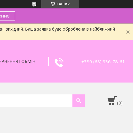
Кошик
ние!
дні вихідний. Ваша заявка буде оброблена в найближчий
+380 (68) 936-78-61
РНЕННЯ І ОБМІН