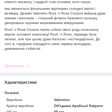
ніжного жасмину і гарденії став основою ноти серця,
яка змінюється фінальними відтінками солодкої ванілі і
ветівера. Дизайн Valentino Rock 'n Rose Couture вийшов дуже
ніжним і жіночним – стильний флакон бузкового кольору,
декорована чорними мереживними візерунками.
Rock 'n Rose Couture являє собою свого роду полегшену
версію основної композиції Rock `n Rose, піраміда була
легкою, але при цьому дуже багатою і нестандартною. До
того ж, парфуми порадують свою чарівну володарку
дивовижною стійкістю.
Приховати
Характеристики
Основні
Виробник
Valentino
Країна виробник
Об'єднані Арабські Емірати
Об`єм
65 мл