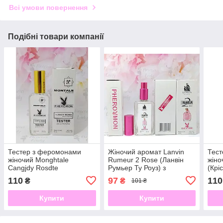
Всі умови повернення
Подібні товари компанії
Тестер з феромонами
Жіночий аромат Lanvin
Тес
жіночий Monghtale
Rumeur 2 Rose (Ланвін
жіно
Cangjdy Rosdte
Румьер Ту Роуз) з
(Крі
(Монрлталь Кеолнди
феромонами 60 мл
110
97
110
₴
₴
101 ₴
Роипоуз) 65 мл
Купити
Купити