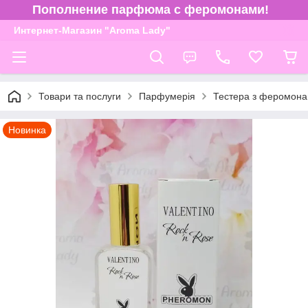
Пополнение парфюма с феромонами!
Интернет-Магазин "Aroma Lady"
Товари та послуги
Парфумерія
Тестера з феромона
Новинка