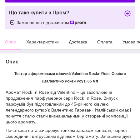
Що таке купити з Пром?
Замовлення під захистом
Опис
Характеристики
Доставка
Оплата
Умови п
Опис
Тестер з феромонами жіночий Valentino Rockn Rose Couture
(Валентино Рокен Роуз) 65 мл
Аромат Rock `n Rose від Valentino – це захоплююче
продовження парфумерної серії Rock `n Rose. Випуск
парфумів був підготовлений до 45-річного ювілею
легендарного кутюр'є Валентино Гаравані. Італійський смак і
почуття стилю стали визначальними у створенні композиції
цього аромату.
Початкова нота зачаровує тонким запахом конвалії, чорної
смородини і цитрусовим відтінком бергамоту. Запашний дует