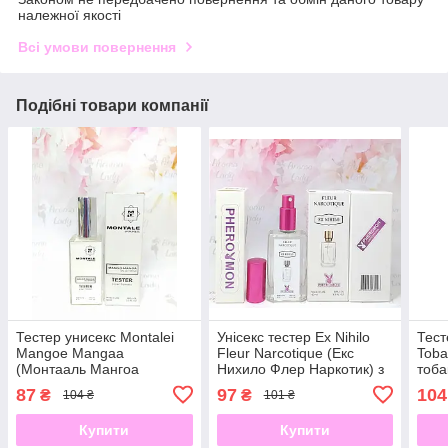
належної якості
Всі умови повернення
Подібні товари компанії
Тестер унисекс Montalei
Унісекс тестер Ex Nihilo
Тест
Mangoe Mangaa
Fleur Narcotique (Екс
Toba
(Монтаaль Мангоa
Нихило Флер Наркотик) з
тоба
Мангаa) 60 мл
феромонами 60 мл
87
97
104
₴
₴
104 ₴
101 ₴
Купити
Купити