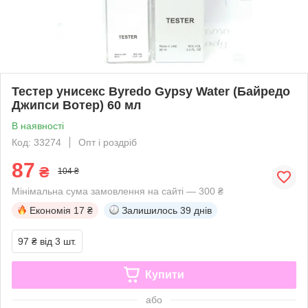
Тестер унисекс Byredo Gypsy Water (Байредо
Джипси Вотер) 60 мл
В наявності
Код: 33274
Опт і роздріб
87
₴
104 ₴
Мінімальна сума замовлення на сайті — 300 ₴
Економія
17 ₴
Залишилось
39 днів
97 ₴
від 3 шт.
Купити
або