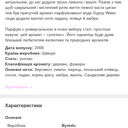
актуальним, до неї додали трохи лимона і ванілі. Разом з тим,
щоб сакральний і містичний ритм життя певної касти циган
теж був присутній аромат парфумованої води Gypsy Water,
сюди додали магічні ноти ладану, ялівця й амбри.
Парфум є універсальною в плані вибору статі, простіше
кажучи, цей аромат – «унісекс». Його характер буде дуже
близький любителям еклектики та природних ароматів.
Дата випуску:
2008
Країна-виробник:
Швеція
Стать:
унісекс
Класифікація аромату:
деревні, фужерні
Основні ноти:
бергамот, лимон, перець, японський ялівець,
сосна, ладан, корінь ірису, амбра, ваніль, Сандалове дерево
Приховати
Характеристики
Основні
Виробник
Byredo