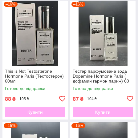
–16%
–16%
This is Not Testosterone
Тестер парфумована вода
Hormone Paris (Тестостерон)
Dopamine Hormone Paris (
60мл
дофамин гармон париж) 60
мл
Готово до відправки
Готово до відправки
88
87
₴
₴
105 ₴
104 ₴
Купити
Купити
–16%
–16%