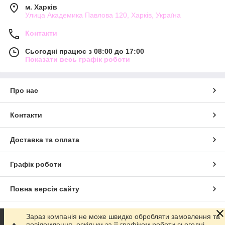
м. Харків
Улица Академика Павлова 120, Харків, Україна
Контакти
Сьогодні працює з 08:00 до 17:00
Показати весь графік роботи
Про нас
Контакти
Доставка та оплата
Графік роботи
Повна версія сайту
Сайт створено на маркетплейсі
Prom.ua
Зараз компанія не може швидко обробляти замовлення та
повідомлення, оскільки за її графіком роботи сьогодні