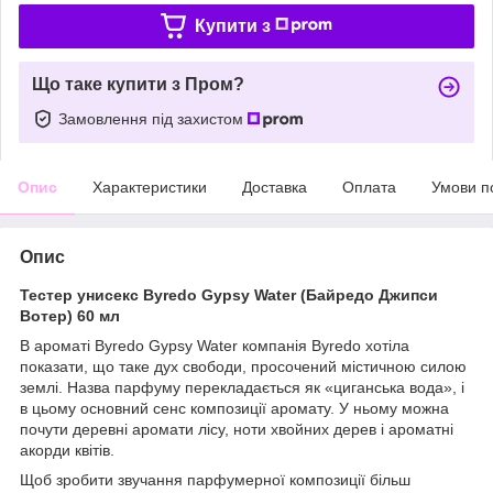
Купити з
Що таке купити з Пром?
Замовлення під захистом
Опис
Характеристики
Доставка
Оплата
Умови п
Опис
Тестер унисекс Byredo Gypsy Water
(Байредо Джипси
Вотер) 60 мл
В ароматі Byredo Gypsy Water компанія Byredo хотіла
показати, що таке дух свободи, просочений містичною силою
землі. Назва парфуму перекладається як «циганська вода», і
в цьому основний сенс композиції аромату. У ньому можна
почути деревні аромати лісу, ноти хвойних дерев і ароматні
акорди квітів.
Щоб зробити звучання парфумерної композиції більш