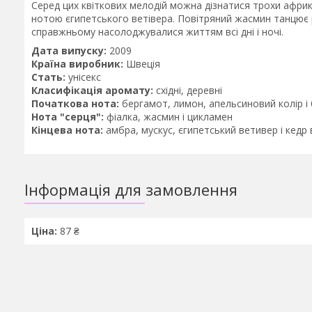
Серед цих квіткових мелодій можна дізнатися трохи африкан
нотою єгипетського ветівера. Повітряний жасмин танцює 
справжньому насолоджувалися життям всі дні і ночі.
Дата випуску:
2009
Країна виробник:
Швеція
Стать:
унісекс
Класифікація аромату:
східні, деревні
Початкова нота:
бергамот, лимон, апельсиновий колір і
Нота "серця":
фіалка, жасмин і цикламен
Кінцева нота:
амбра, мускус, єгипетський ветивер і кедр
Інформація для замовлення
Ціна:
87 ₴