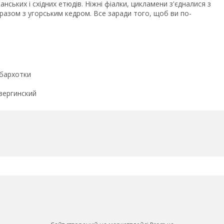
ських і східних етюдів. Ніжні фіалки, цикламени з'єдналися з
разом з угорським кедром. Все заради того, щоб ви по-
 бархотки
 вергинский