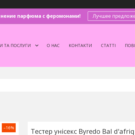
нение парфюма с феромонами!
Лучшее предложе
И ТА ПОСЛУГИ
О НАС
КОНТАКТИ
СТАТТІ
ПОВЕ
–16%
Тестер унісекс Byredo Bal d'afri