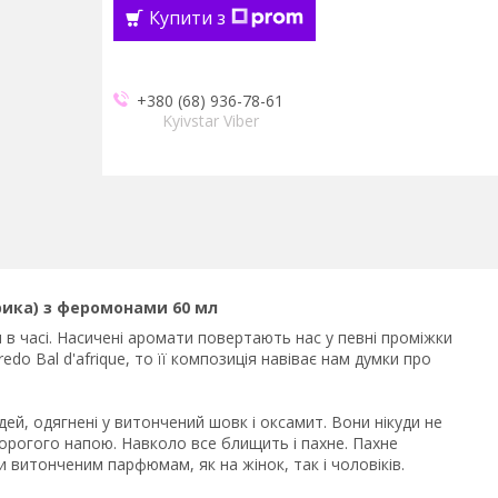
Купити з
+380 (68) 936-78-61
Kyivstar Viber
фрика) з феромонами 60 мл
 часі. Насичені аромати повертають нас у певні проміжки
do Bal d'afrique, то її композиція навіває нам думки про
дей, одягнені у витончений шовк і оксамит. Вони нікуди не
рогого напою. Навколо все блищить і пахне. Пахне
 витонченим парфюмам, як на жінок, так і чоловіків.