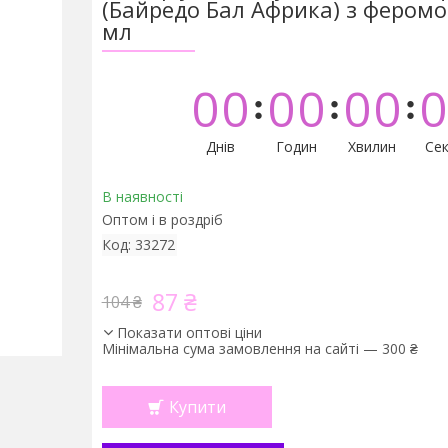
(Байредо Бал Африка) з фером
мл
0
0
0
0
0
0
0
Днів
Годин
Хвилин
Сек
В наявності
Оптом і в роздріб
Код:
33272
87 ₴
104 ₴
Показати оптові ціни
Мінімальна сума замовлення на сайті — 300 ₴
Купити