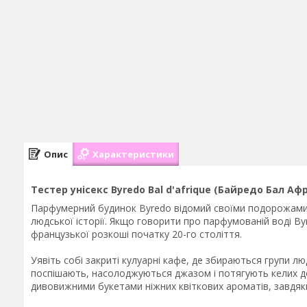
Опис
Характеристики
Тестер унісекс Byredo Bal d'afrique (Байредо Бал А
Парфумерний будинок Byredo відомий своїми подорожами в
людської історії. Якщо говорити про парфумованій воді Byre
французької розкоші початку 20-го століття.
Уявіть собі закриті кулуарні кафе, де збираються групи лю
поспішають, насолоджуються джазом і потягують келих до
дивовижними букетами ніжних квіткових ароматів, завдяки