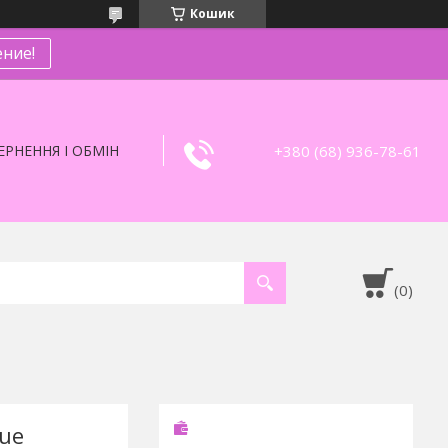
Кошик
ние!
+380 (68) 936-78-61
РНЕННЯ І ОБМІН
que