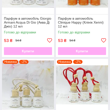
Парфум в автомобіль Giorgio
Парфум в автомобіль
Armani Acqua Di Gio (Аква Ді
Clinique Happy (Клінік Хеппі)
Джіо) 12 мл
12 мл
Готово до відправки
Готово до відправки
53
53
₴
₴
54 ₴
54 ₴
Купити
Купити
Новинка
–2%
Новинка
–2%