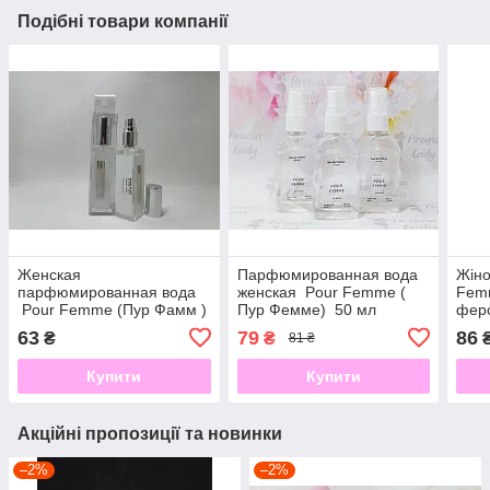
Подібні товари компанії
Женская
Парфюмированная вода
Жін
парфюмированная вода
женская Pour Femme (
Fem
Pour Femme (Пур Фамм )
Пур Фемме) 50 мл
фер
17 мл
63
79
86
₴
₴
81 ₴
Купити
Купити
Акційні пропозиції та новинки
–2%
–2%