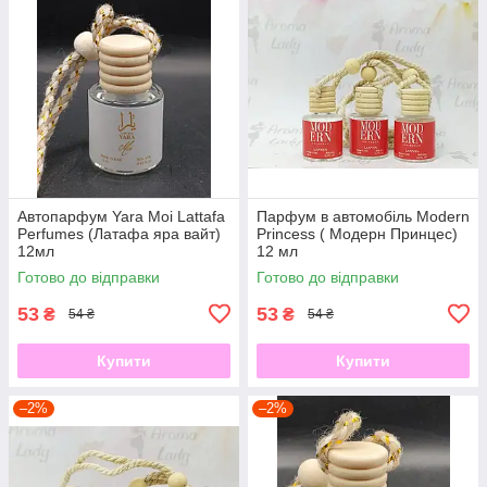
Автопарфум Yara Moi Lattafa
Парфум в автомобіль Modern
Perfumes (Латафа яра вайт)
Princess ( Модерн Принцес)
12мл
12 мл
Готово до відправки
Готово до відправки
53
53
₴
₴
54 ₴
54 ₴
Купити
Купити
–2%
–2%