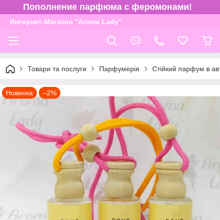
Пополнение парфюма с феромонами!
Интернет-Магазин "Aroma Lady"
Товари та послуги
Парфумерія
Стійкий парфум в ав
Новинка
–2%