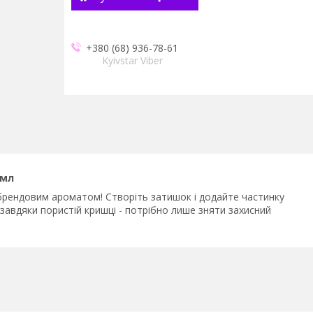
+380 (68) 936-78-61
Kyivstar Viber
 мл
рендовим ароматом! Створіть затишок і додайте частинку
авдяки пористій кришці - потрібно лише зняти захисний