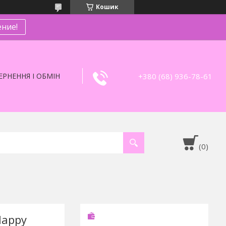
Кошик
ние!
+380 (68) 936-78-61
РНЕННЯ І ОБМІН
Happy