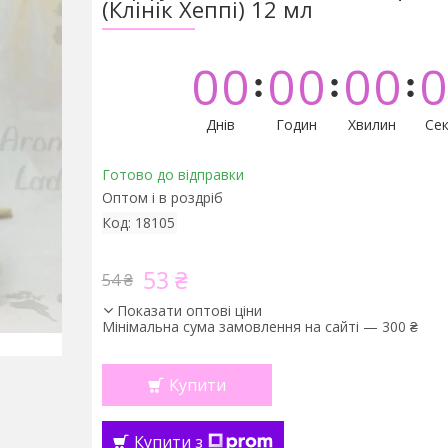
(Клінік Хеппі) 12 мл
0
0
0
0
0
0
0
Днів
Годин
Хвилин
Сек
Готово до відправки
Оптом і в роздріб
Код:
18105
53 ₴
54 ₴
Показати оптові ціни
Мінімальна сума замовлення на сайті — 300 ₴
Купити
Купити з