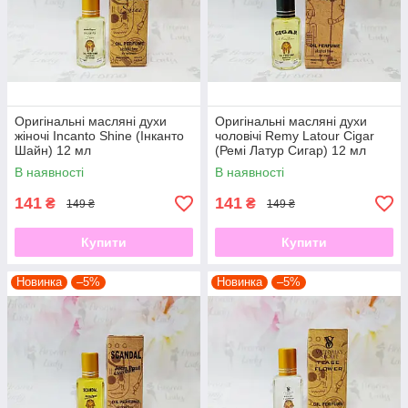
Оригінальні масляні духи
Оригінальні масляні духи
жіночі Incanto Shine (Інканто
чоловічі Remy Latour Cigar
Шайн) 12 мл
(Ремі Латур Сигар) 12 мл
В наявності
В наявності
141
141
₴
₴
149 ₴
149 ₴
Купити
Купити
Новинка
–5%
Новинка
–5%