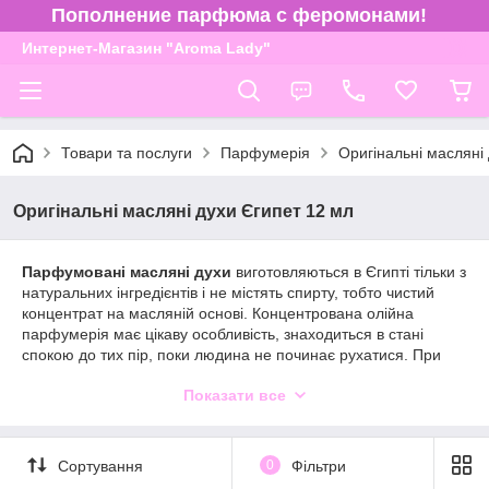
Пополнение парфюма с феромонами!
Интернет-Магазин "Aroma Lady"
Товари та послуги
Парфумерія
Оригінальні масляні
Оригінальні масляні духи Єгипет 12 мл
Парфумовані масляні духи
виготовляються в Єгипті тільки з
натуральних інгредієнтів і не містять спирту, тобто чистий
концентрат на масляній основі. Концентрована олійна
парфумерія має цікаву особливість, знаходиться в стані
спокою до тих пір, поки людина не починає рухатися. При
зміні температури тіла пахощі починає розкриватися більш
Показати все
інтенсивно.
Чим відрізняються від звичайних духів?
Не містять шкідливого, сушащего шкіру спирту. Нехай
Сортування
0
Фільтри
ми і не обливаємося духами з ніг до голови, а