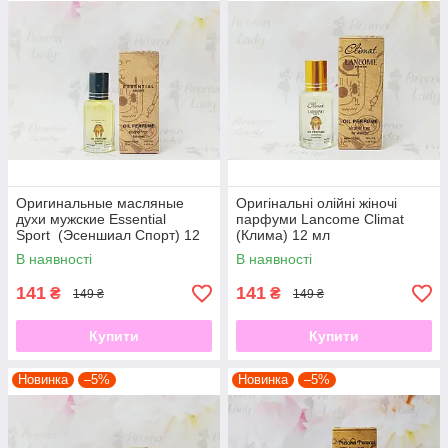
Оригинальные масляные
Оригінальні олійні жіночі
духи мужские Essential
парфуми Lancome Climat
Sport (Эсеншиал Спорт) 12
(Клима) 12 мл
мл
В наявності
В наявності
141
141
₴
₴
149 ₴
149 ₴
Купити
Купити
Новинка
–5%
Новинка
–5%