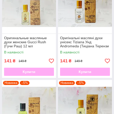
Оригинальные масляные
Оригінальні масляні духи
духи женские Gucci Rush
унісекс Tiziana Унд
(Гучи Раш) 12 мл
Andromeda (Тиціана Терензи
Андромеда) 12 мл
В наявності
В наявності
141
141
₴
₴
149 ₴
149 ₴
Купити
Купити
Новинка
–5%
Новинка
–5%