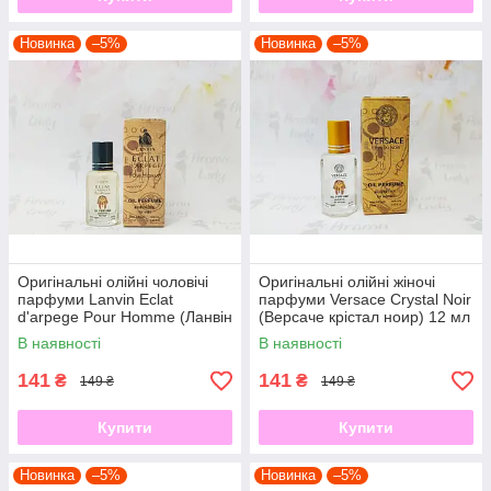
Новинка
–5%
Новинка
–5%
Оригінальні олійні чоловічі
Оригінальні олійні жіночі
парфуми Lanvin Eclat
парфуми Versace Crystal Noir
d'arpege Pour Homme (Ланвін
(Версаче крістал ноир) 12 мл
Екла Дарпеж) 12 мл
В наявності
В наявності
141
141
₴
₴
149 ₴
149 ₴
Купити
Купити
Новинка
–5%
Новинка
–5%