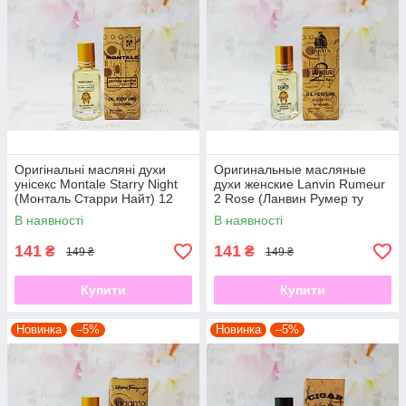
офісу.
Оригінальні масляні духи
Оригинальные масляные
унісекс Montale Starry Night
духи женские Lanvin Rumeur
(Монталь Старри Найт) 12
2 Rose (Ланвин Румер ту
мл
Роуз) 12 мл
В наявності
В наявності
141
141
₴
₴
149 ₴
149 ₴
Купити
Купити
Новинка
–5%
Новинка
–5%