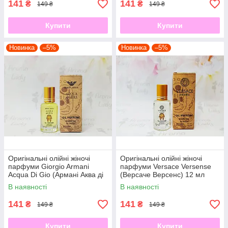
141
141
₴
₴
149 ₴
149 ₴
Купити
Купити
Новинка
–5%
Новинка
–5%
Оригінальні олійні жіночі
Оригінальні олійні жіночі
парфуми Giorgio Armani
парфуми Versace Versense
Acqua Di Gio (Армані Аква ді
(Версаче Версенс) 12 мл
Джіо) 12 мл
В наявності
В наявності
141
141
₴
₴
149 ₴
149 ₴
Купити
Купити