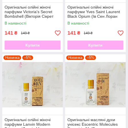
Оригінальні олійні жіночі
Оригінальні олійні жіночі
парфуми Victoria's Secret
парфуми Yves Saint Laurent
Bombshell (Вікторія Сікрет
Black Opium (Ів Сен Лоран
Бомбшелл) 12 мл
Опіум Блек) 12 мл
В наявності
В наявності
141
141
₴
₴
149 ₴
149 ₴
Купити
Купити
Новинка
–5%
Новинка
–5%
Оригінальні олійні жіночі
Оригінальні масляні духи
парфуми Lanvin Modern
унісекс Escentric Molecules