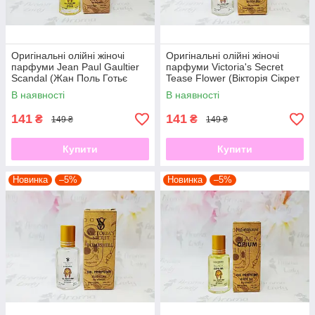
Оригінальні олійні жіночі
Оригінальні олійні жіночі
парфуми Jean Paul Gaultier
парфуми Victoria's Secret
Scandal (Жан Поль Готьє
Tease Flower (Вікторія Сікрет
Скандал) 12 мл
Тіз Фловер) 12 мл
В наявності
В наявності
141
141
₴
₴
149 ₴
149 ₴
Купити
Купити
Новинка
–5%
Новинка
–5%