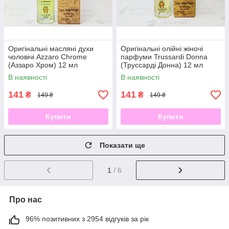
Оригінальні масляні духи
Оригінальні олійні жіночі
чоловічі Azzaro Chrome
парфуми Trussardi Donna
(Аззаро Хром) 12 мл
(Труссарді Донна) 12 мл
В наявності
В наявності
141
141
₴
₴
149 ₴
149 ₴
Купити
Купити
Показати ще
1
/ 6
Про нас
96% позитивних з 2954 відгуків за рік