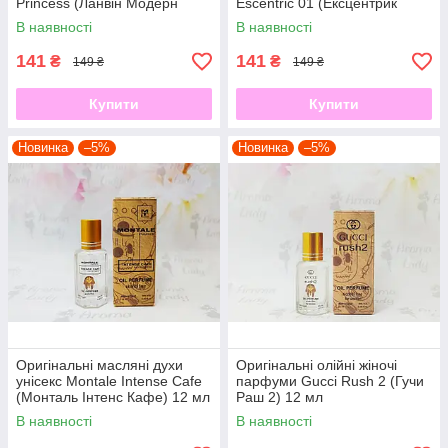
Princess (Ланвін Модерн
Escentric 01 (Ексцентрик
Принцес) 12 мл
Молекула Ексцентрик 01) 12
В наявності
В наявності
мл
141
141
₴
₴
149 ₴
149 ₴
Купити
Купити
Новинка
–5%
Новинка
–5%
Оригінальні масляні духи
Оригінальні олійні жіночі
унісекс Montale Intense Cafe
парфуми Gucci Rush 2 (Гучи
(Монталь Інтенс Кафе) 12 мл
Раш 2) 12 мл
В наявності
В наявності